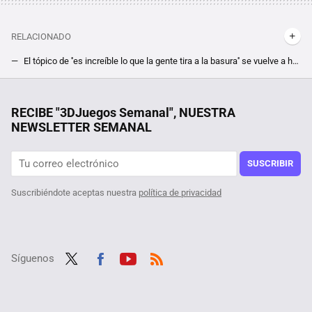
RELACIONADO
El tópico de ''es increíble lo que la gente tira a la basura'' se vuelve a hacer realidad: se encuentra una de las mejores versiones de una RTX 2060 en un vertedero
Un incendio dejó muy mal parada su vivienda, pero su ordenador sólo necesitó de ligeros apaños para estar como nuevo
Es una de las películas de terror más impactantes del último año, inspirada en hechos reales, y acaba de estrenarse en streaming
RECIBE "3DJuegos Semanal", NUESTRA
NEWSLETTER SEMANAL
La ''instalación'' de su nueva GPU le salió más cara que los 2.000 euros que le costó, así es como no se debe poner algo en un PC
Se cambia de CPU pensando que la suya estaba defectuosa, cuando en realidad sólo se olvidó de un detalle al montarlo en el PC y no es el que crees
SUSCRIBIR
Suscribiéndote aceptas nuestra
política de privacidad
Síguenos
Twit
Fac
Yout
RSS
ter
ebo
ube