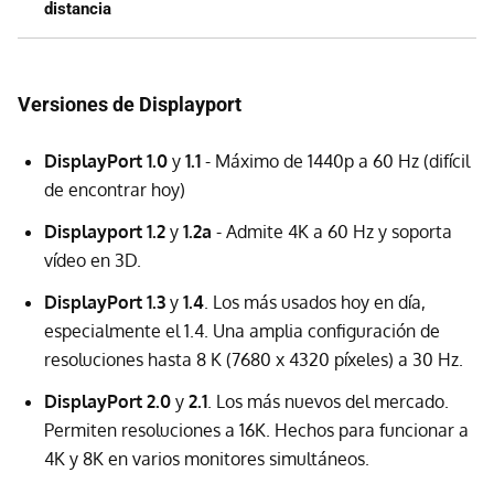
distancia
Versiones de Displayport
DisplayPort 1.0
y
1.1
- Máximo de 1440p a 60 Hz (difícil
de encontrar hoy)
Displayport 1.2
y
1.2a
- Admite 4K a 60 Hz y soporta
vídeo en 3D.
DisplayPort 1.3
y
1.4
. Los más usados hoy en día,
especialmente el 1.4. Una amplia configuración de
resoluciones hasta 8 K (7680 x 4320 píxeles) a 30 Hz.
DisplayPort 2.0
y
2.1
. Los más nuevos del mercado.
Permiten resoluciones a 16K. Hechos para funcionar a
4K y 8K en varios monitores simultáneos.