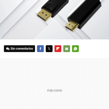
Sin comentarios
FACEBOOK
TWITTER
FLIPBOARD
E-
WHATSAPP
MAIL