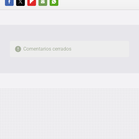
FACEBOOK
TWITTER
FLIPBOARD
E-
WHATSAPP
MAIL
Comentarios cerrados