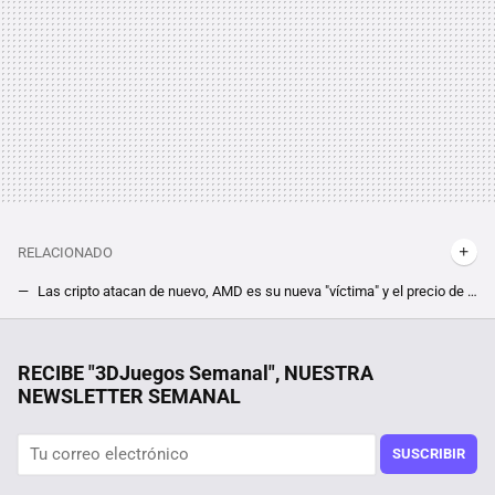
RELACIONADO
Las cripto atacan de nuevo, AMD es su nueva "víctima" y el precio de las CPU podría explotar
Los procesadores falsos existen, y hay quien pagó 400 euros por uno tan convincente que necesitó la ayuda de Intel para descubrirlo
Si la pregunta es cuánto dinero existe en el mundo por persona, este revelador gráfico tiene la respuesta
RECIBE "3DJuegos Semanal", NUESTRA
NEWSLETTER SEMANAL
Un youtuber se propone "acabar con la PS5" con su PC de 436€. Los resultados son impresionantes, pero no exactamente lo que esperaba
La ''instalación'' de su nueva GPU le salió más cara que los 2.000 euros que le costó, así es como no se debe poner algo en un PC
SUSCRIBIR