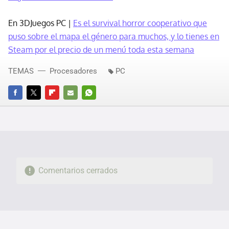
En 3DJuegos PC |
Es el survival horror cooperativo que
puso sobre el mapa el género para muchos, y lo tienes en
Steam por el precio de un menú toda esta semana
TEMAS
Procesadores
PC
FACEBOOK
TWITTER
FLIPBOARD
E-
WHATSAPP
MAIL
Comentarios cerrados