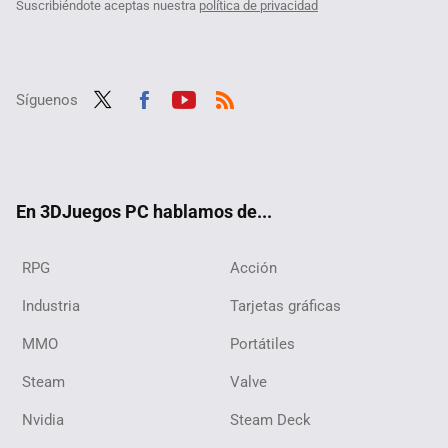
Suscribiéndote aceptas nuestra
política de privacidad
Síguenos
Twit
Fac
Yout
RSS
ter
ebo
ube
ok
En 3DJuegos PC hablamos de...
RPG
Acción
Industria
Tarjetas gráficas
MMO
Portátiles
Steam
Valve
Nvidia
Steam Deck