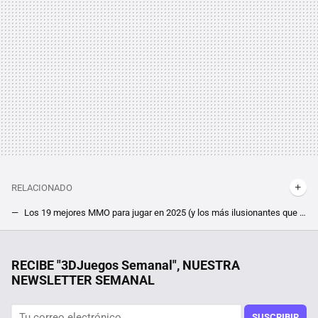
RELACIONADO
Los 19 mejores MMO para jugar en 2025 (y los más ilusionantes que están por llegar)
"Estamos trabajando con Rockstar". Valve sale al rescate de GTA 5 ante la polémica actualización que lo ha hecho incompatible con Steam Deck
Un joven de 19 años hackeó el iPhone, fue contratado por Apple y terminó despedido por no contestar a un correo
RECIBE "3DJuegos Semanal", NUESTRA
NEWSLETTER SEMANAL
El shooter más pequeño del mundo existe pero no lo encontrarás en Steam. Lo han desarrollado como un proyecto de investigación en Japón
Fan de Red Dead Redemption 2 encuentra un detalle inquietantemente profético del gobierno de Trump. "Y yo creía que Fallout predecía el futuro"
SUSCRIBIR