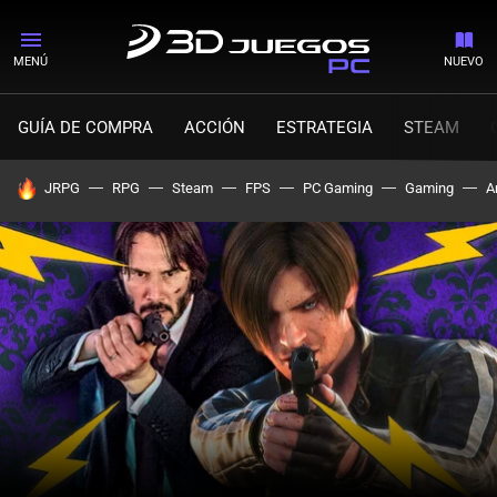
MENÚ
NUEVO
GUÍA DE COMPRA
ACCIÓN
ESTRATEGIA
STEAM
HOY SE HABLA DE
JRPG
RPG
Steam
FPS
PC Gaming
Gaming
A