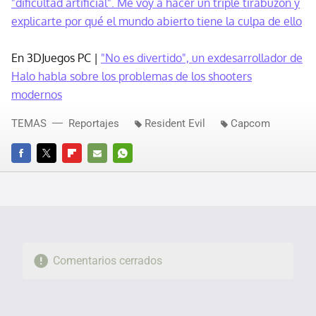
"dificultad artificial". Me voy a hacer un triple tirabuzón y
explicarte por qué el mundo abierto tiene la culpa de ello
En 3DJuegos PC |
"No es divertido", un exdesarrollador de
Halo habla sobre los problemas de los shooters
modernos
TEMAS
Reportajes
Resident Evil
Capcom
FACEBOOK
TWITTER
FLIPBOARD
E-
WHATSAPP
MAIL
Comentarios cerrados