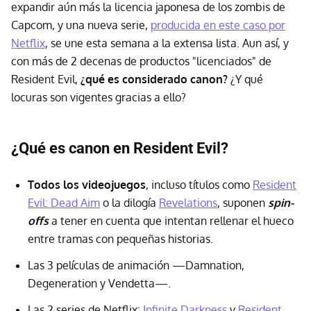
expandir aún más la licencia japonesa de los zombis de
Capcom, y una nueva serie,
producida en este caso por
Netflix
, se une esta semana a la extensa lista. Aun así, y
con más de 2 decenas de productos "licenciados" de
Resident Evil,
¿qué es considerado canon?
¿Y qué
locuras son vigentes gracias a ello?
¿Qué es canon en Resident Evil?
Todos los videojuegos
, incluso títulos como
Resident
Evil: Dead Aim
o la dilogía
Revelations
, suponen
spin-
offs
a tener en cuenta que intentan rellenar el hueco
entre tramas con pequeñas historias.
Las 3 películas de animación —Damnation,
Degeneration y Vendetta—.
Las 2 series de Netflix:
Infinite Darkness
y
Resident