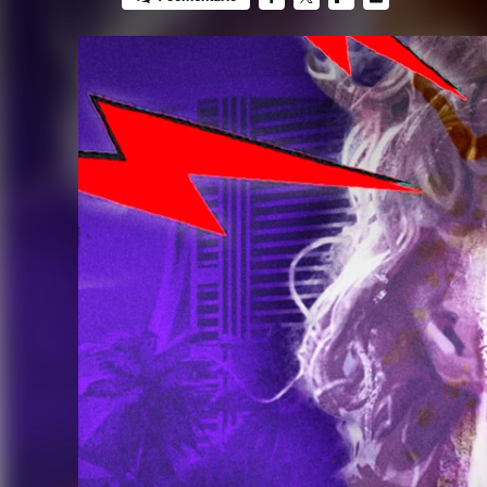
FACEBOOK
TWITTER
FLIPBOARD
E-
MAIL