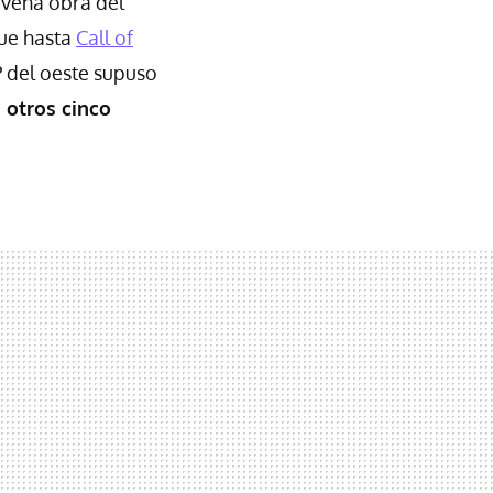
novena obra del
fue hasta
Call of
P del oeste supuso
 otros cinco