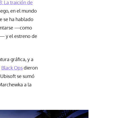
: La traición de
uego, en el mundo
re se ha hablado
imentarse —como
— y el estreno de
tura gráfica, y a
r
Black Ops
dieron
y Ubisoft se sumó
 Marchewka a la