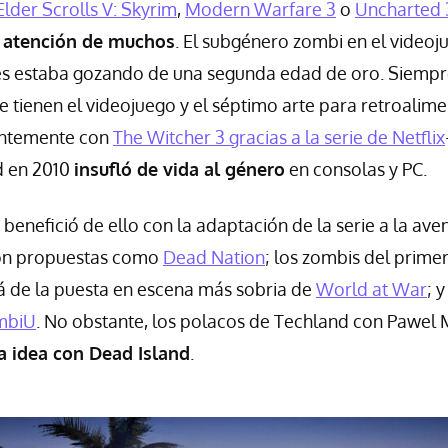
Elder Scrolls V: Skyrim
,
Modern Warfare 3
o
Uncharted 3
a atención de muchos
. El subgénero zombi en el videoj
ries estaba gozando de una segunda edad de oro. Siemp
ue tienen el videojuego y el séptimo arte para retroal
entemente con
The Witcher 3 gracias a la serie de Netflix
d en 2010
insufló de vida al género
en consolas y PC.
benefició de ello con la adaptación de la serie a la aven
eron propuestas como
Dead Nation
; los zombis del prime
lá de la puesta en escena más sobria de
World at War
; 
mbiU
. No obstante, los polacos de Techland con Pawel
a idea con Dead Island
.