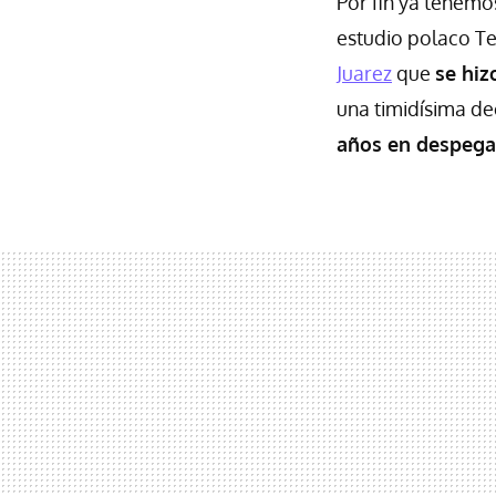
Por fin ya tenem
estudio polaco Te
Juarez
que
se hi
una timidísima de
años en despega