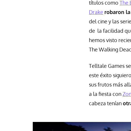
títulos como
The 
Drake
robaron l
del cine y las se
de la facilidad q
hemos visto reci
The Walking Dea
Telltale Games se 
este éxito sigui
sus frutos más al
a la fiesta con
Zo
cabeza tenían
otr