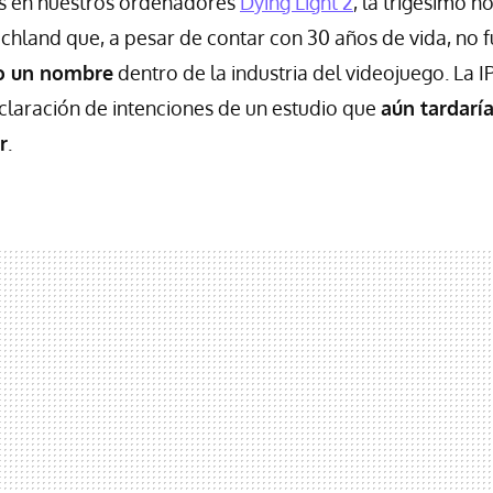
os en nuestros ordenadores
Dying Light 2
, la trigésimo 
chland que, a pesar de contar con 30 años de vida, no 
zo un nombre
dentro de la industria del videojuego. La I
claración de intenciones de un estudio que
aún tardaría
r
.