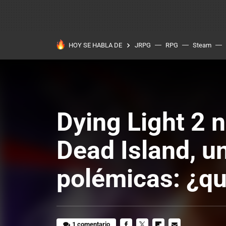
HOY SE HABLA DE
JRPG
RPG
Steam
Dying Light 2 no
Dead Island, u
polémicas: ¿qué
1 comentario