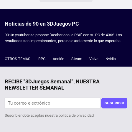
Noticias de 90 en 3DJuegos PC
90:Un youtuber se propone "acabar con la PS5" con su PC de 436€. Los
resultados son impresionantes, pero no exactamente lo que esperaba
OTROS TEMAS:
RPG
Acción
Steam
Valve
Nvidia
RECIBE "3DJuegos Semanal", NUESTRA
NEWSLETTER SEMANAL
SUSCRIBIR
Suscribiéndote aceptas nuestra
política de privacidad