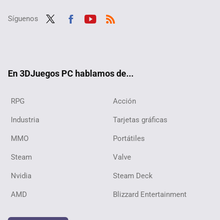
Síguenos
Twit
Fac
Yout
RSS
ter
ebo
ube
ok
En 3DJuegos PC hablamos de...
RPG
Acción
Industria
Tarjetas gráficas
MMO
Portátiles
Steam
Valve
Nvidia
Steam Deck
AMD
Blizzard Entertainment