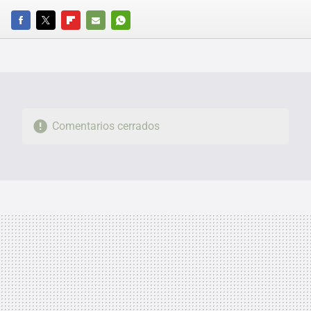
FACEBOOK
TWITTER
FLIPBOARD
E-
WHATSAPP
MAIL
Comentarios cerrados