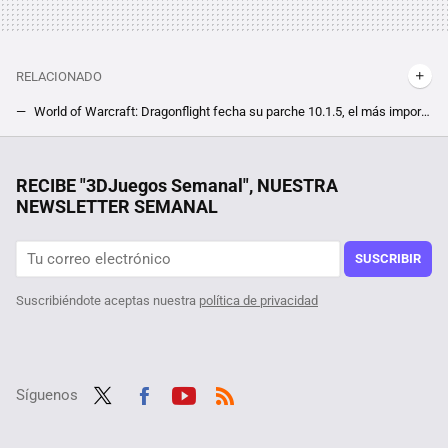
RELACIONADO
World of Warcraft: Dragonflight fecha su parche 10.1.5, el más importante y lleno de contenido de su temporada 2
Durante cuatro meses este jugador fue el mayor villano de World of Warcraft. Y era tan poderoso que se creaban guías de cómo vencerlo
Francia necesita recortar 40.000 millones de euros. Y ha decidido empezar por algo sagrado en Europa: los festivos
RECIBE "3DJuegos Semanal", NUESTRA
NEWSLETTER SEMANAL
Si te compraste una placa base de Gigabyte podrías tener un problema de seguridad, pero sólo si adquiriste alguno de los modelos comercializados entre dos fechas concretas
La última expansión de Ark: Survival Evolved sume al juego en un caos subacuático nunca visto antes. Lo peor es que es en el sentido más literal de la expresión
SUSCRIBIR
Suscribiéndote aceptas nuestra
política de privacidad
Síguenos
Twit
Fac
Yout
RSS