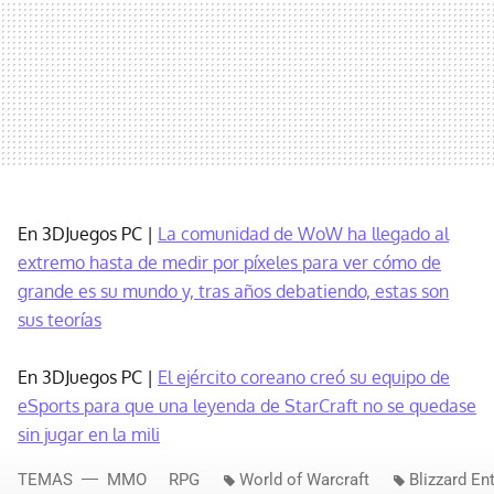
En 3DJuegos PC |
La comunidad de WoW ha llegado al
extremo hasta de medir por píxeles para ver cómo de
grande es su mundo y, tras años debatiendo, estas son
sus teorías
En 3DJuegos PC |
El ejército coreano creó su equipo de
eSports para que una leyenda de StarCraft no se quedase
sin jugar en la mili
TEMAS
MMO
RPG
World of Warcraft
Blizzard En