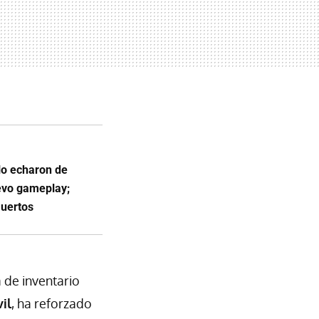
lo echaron de
evo gameplay;
muertos
 de inventario
il
, ha reforzado