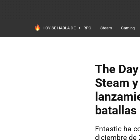
HOY SE HABLA DE
RPG
Steam
Gaming
The Day 
Steam y
lanzami
batallas
Fntastic ha co
diciembre de