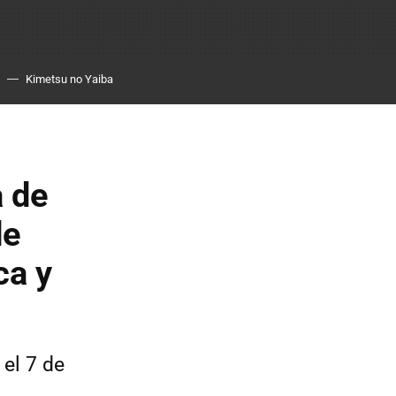
Kimetsu no Yaiba
a de
de
ca y
 el 7 de