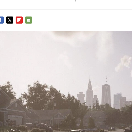
ACEBOOK
TWITTER
FLIPBOARD
E-
MAIL