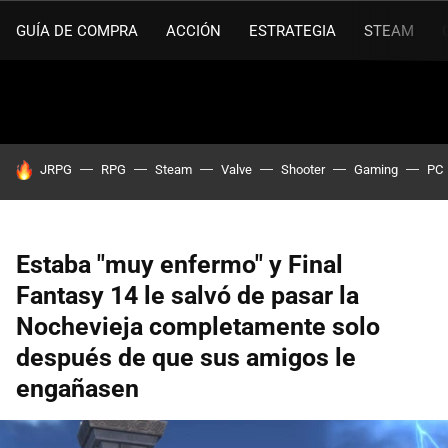
GUÍA DE COMPRA
ACCIÓN
ESTRATEGIA
STEAM
HOY SE HABLA DE
JRPG
RPG
Steam
Valve
Shooter
Gaming
PC
Estaba "muy enfermo" y Final
Fantasy 14 le salvó de pasar la
Nochevieja completamente solo
después de que sus amigos le
engañasen