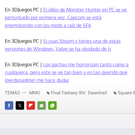
En 3DJuegos PC |
El idilio de Monster Hunter en PC se ve
perturbado por primera vez. Capcom se está
enemistando con los mods a raíz de SF6
En 3DJuegos PC |
Si usas Steam y tienes una de estas
versiones de Windows, Valve se ha olvidado de ti
En 3DJuegos PC |
Los gachas me horrorizan tanto como a
cualquiera, pero este se ve tan bien y es tan querido que
(perdonadme) me hace dudar
TEMAS
MMO
Final Fantasy XIV: Dawntrail
Square 
FACEBOOK
TWITTER
FLIPBOARD
E-
WHATSAPP
MAIL