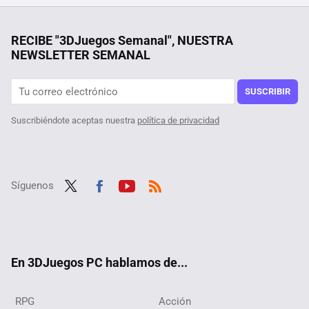
Se confirma la fecha de uno de los grandes lanzamientos de MMO de 2024. Dawntrail, la expansión de Final Fantasy XIV, llegará a finales de junio
Bali quiso atraer a todos los nómadas digitales con medidas increíbles. Así les va tres años después
RECIBE "3DJuegos Semanal", NUESTRA
NEWSLETTER SEMANAL
Querían superar Halo 3 de la forma más difícil posible, y lo consiguieron logrando además un récord que se antoja imposible hasta para los más hábiles
Está en Steam por menos de 1 euro, y se trata de uno de los MMORPG con más contenido de los que hay en el género. Descubre Black Desert Online
SUSCRIBIR
Suscribiéndote aceptas nuestra
política de privacidad
Síguenos
Twit
Fac
Yout
RSS
ter
ebo
ube
ok
En 3DJuegos PC hablamos de...
RPG
Acción