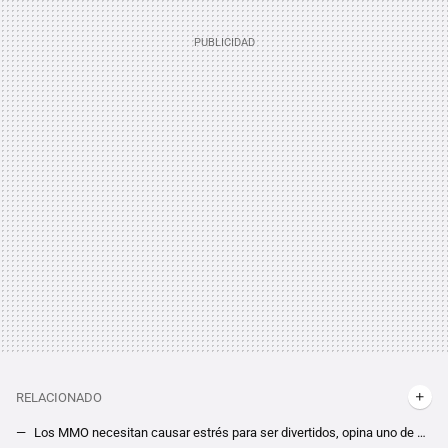
RELACIONADO
Los MMO necesitan causar estrés para ser divertidos, opina uno de sus máximos exponentes. El director de Final Fantasy XIV lamenta su situación actual