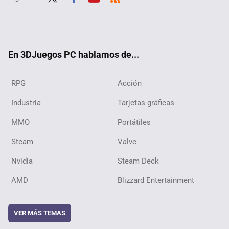
Twit
Fac
Yout
RSS
ter
ebo
ube
ok
En 3DJuegos PC hablamos de...
RPG
Acción
Industria
Tarjetas gráficas
MMO
Portátiles
Steam
Valve
Nvidia
Steam Deck
AMD
Blizzard Entertainment
VER MÁS TEMAS