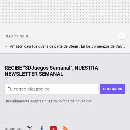
RELACIONADO
Amazon casi fue dueña de parte de Steam. En los comienzos de Valve, su co-fundadora olvidada tuvo un plan muy diferente al actual
"Estamos trabajando con Rockstar". Valve sale al rescate de GTA 5 ante la polémica actualización que lo ha hecho incompatible con Steam Deck
Creíamos haberlo visto todo en entrevistas de trabajo, pero no. Esta empresa te pide hasta tu tarjeta de crédito, y no tiene buena pinta
RECIBE "3DJuegos Semanal", NUESTRA
NEWSLETTER SEMANAL
Un creador de videojuegos se calienta y dona en directo 27.000 dólares a una persona con problemas financieros: "Creía que estaba de broma"
Tras encontrar éxito en Steam un desarrollador ha querido sacar su juego para consolas. El problema es que alguien ya se lo había copiado
SUSCRIBIR
Suscribiéndote aceptas nuestra
política de privacidad
Síguenos