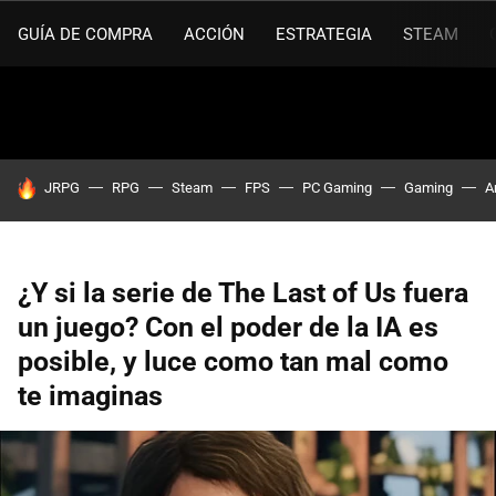
GUÍA DE COMPRA
ACCIÓN
ESTRATEGIA
STEAM
HOY SE HABLA DE
JRPG
RPG
Steam
FPS
PC Gaming
Gaming
A
¿Y si la serie de The Last of Us fuera
un juego? Con el poder de la IA es
posible, y luce como tan mal como
te imaginas