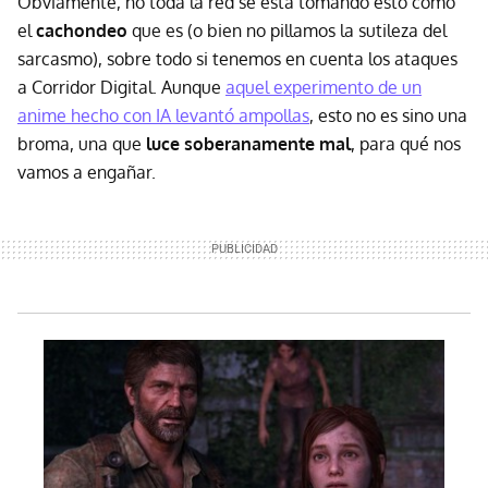
Obviamente, no toda la red se está tomando esto como
el
cachondeo
que es (o bien no pillamos la sutileza del
sarcasmo), sobre todo si tenemos en cuenta los ataques
a Corridor Digital. Aunque
aquel experimento de un
anime hecho con IA levantó ampollas
, esto no es sino una
broma, una que
luce soberanamente mal
, para qué nos
vamos a engañar.