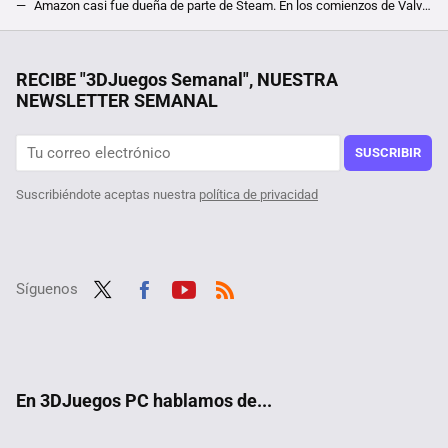
Amazon casi fue dueña de parte de Steam. En los comienzos de Valve, su co-fundadora olvidada tuvo un plan muy diferente al actual
"Estamos trabajando con Rockstar". Valve sale al rescate de GTA 5 ante la polémica actualización que lo ha hecho incompatible con Steam Deck
Es una de las películas de terror más impactantes del último año, inspirada en hechos reales, y acaba de estrenarse en streaming
RECIBE "3DJuegos Semanal", NUESTRA
NEWSLETTER SEMANAL
El shooter más pequeño del mundo existe pero no lo encontrarás en Steam. Lo han desarrollado como un proyecto de investigación en Japón
Fan de Red Dead Redemption 2 encuentra un detalle inquietantemente profético del gobierno de Trump. "Y yo creía que Fallout predecía el futuro"
SUSCRIBIR
Suscribiéndote aceptas nuestra
política de privacidad
Síguenos
Twit
Fac
Yout
RSS
ter
ebo
ube
ok
En 3DJuegos PC hablamos de...