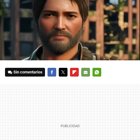
Sin comentarios
FACEBOOK
TWITTER
FLIPBOARD
E-
WHATSAPP
MAIL