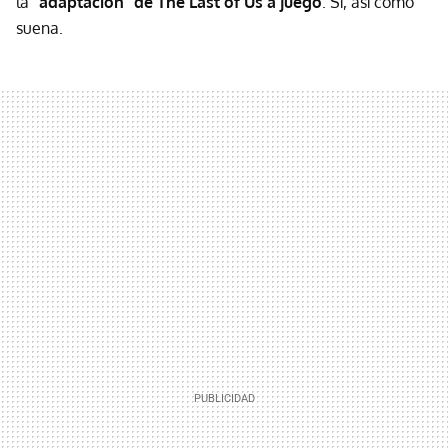
la
"adaptación" de The Last of Us a juego
. Sí, así como
suena.