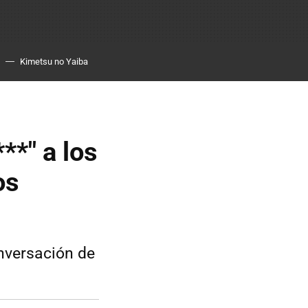
Kimetsu no Yaiba
**" a los
os
nversación de