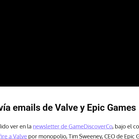
vía emails de Valve y Epic Games
do ver en la
newsletter de GameDiscoverCo
, bajo el 
re a Valve
por monopolio, Tim Sweeney, CEO de Epic G