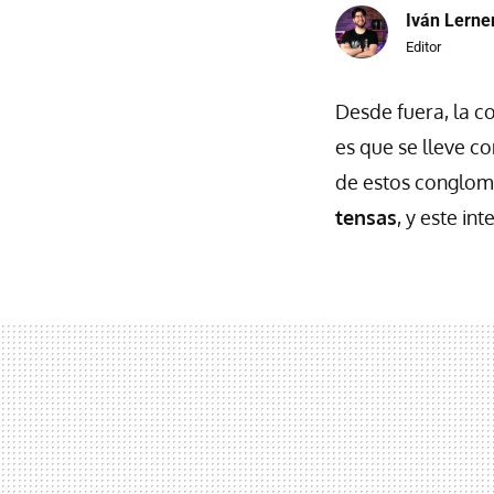
Iván Lerne
Editor
Desde fuera, la 
es que se lleve c
de estos conglome
tensas
, y este i