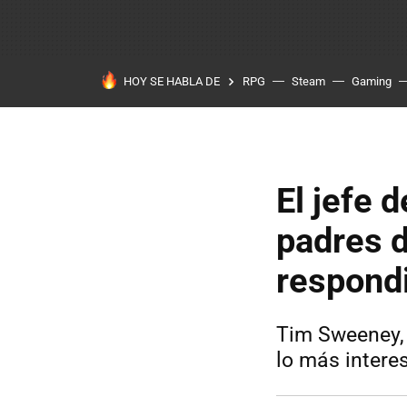
HOY SE HABLA DE
RPG
Steam
Gaming
El jefe 
padres d
respondi
Tim Sweeney, 
lo más intere