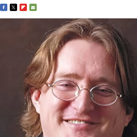
FACEBOOK
TWITTER
FLIPBOARD
E-
MAIL