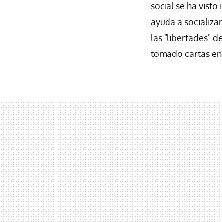
social se ha vist
ayuda a socializ
las "libertades" d
tomado cartas en