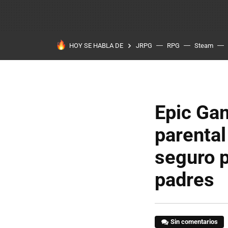
HOY SE HABLA DE
JRPG
RPG
Steam
Epic Ga
parental
seguro p
padres
Sin comentarios