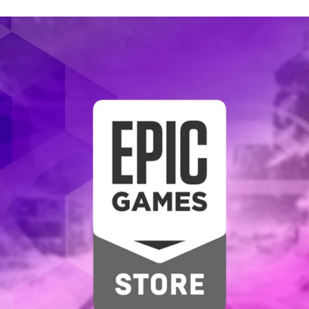
FACEBOOK
TWITTER
FLIPBOARD
E-
MAIL