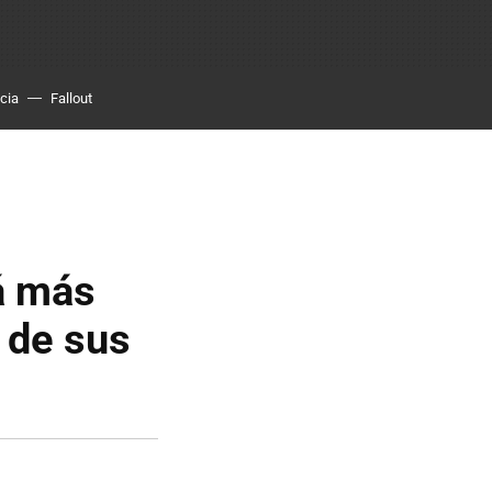
cia
Fallout
rá más
s de sus