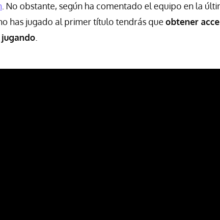
h
. No obstante, según ha comentado el equipo en la últ
i no has jugado al primer título tendrás que
obtener acc
s
jugando
.