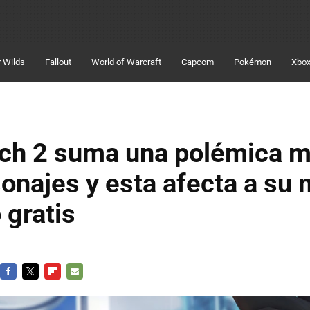
 Wilds
Fallout
World of Warcraft
Capcom
Pokémon
Xbo
ch 2 suma una polémica m
onajes y esta afecta a su
 gratis
FACEBOOK
TWITTER
FLIPBOARD
E-
MAIL