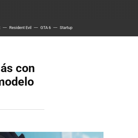
x
Resident Evil
GTA 6
Startup
ás con
 modelo