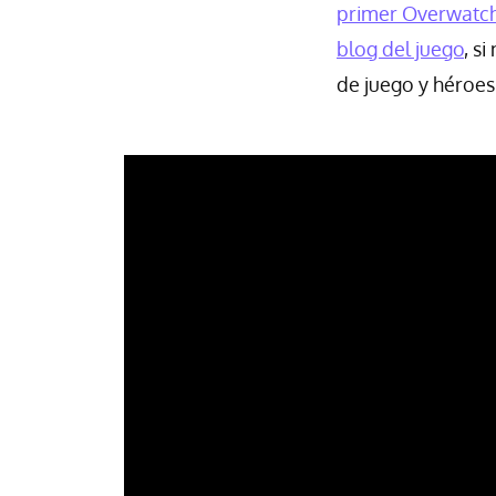
primer Overwatc
blog del juego
, s
de juego y héroe