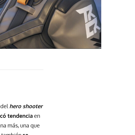
 del
hero shooter
có tendencia
en
una más, una que
 también
se