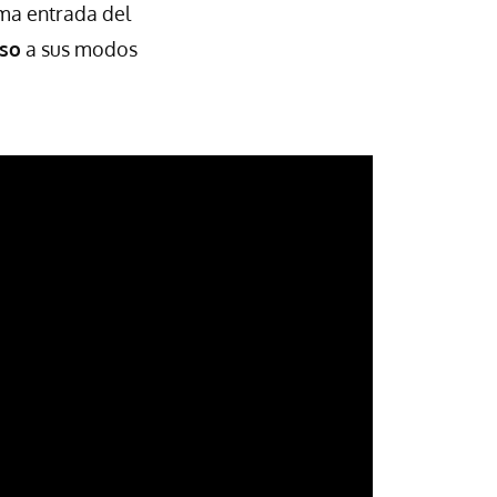
ima entrada del
eso
a sus modos