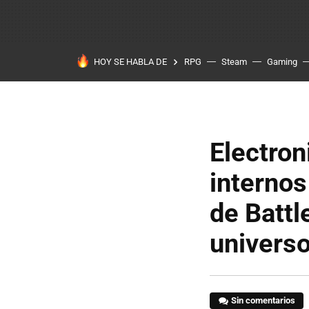
HOY SE HABLA DE
RPG
Steam
Gaming
Electron
internos
de Battl
universo
Sin comentarios