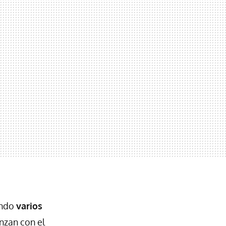
endo
varios
nzan con el