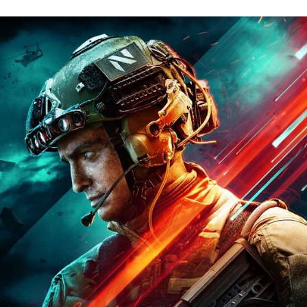
FACEBOOK
TWITTER
FLIPBOARD
E-
MAIL