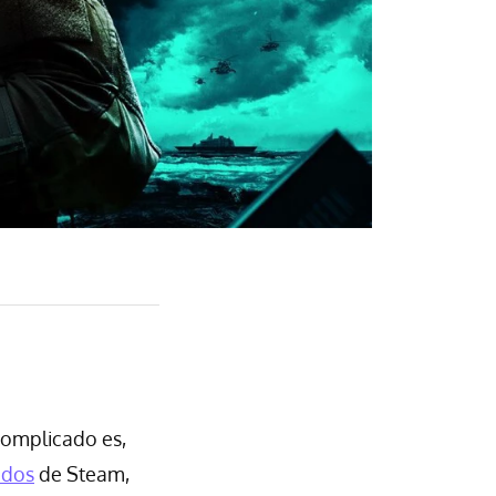
 complicado es,
ados
de Steam,