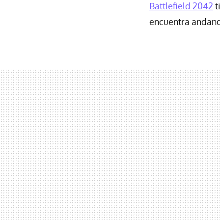
Battlefield 2042
t
encuentra andan