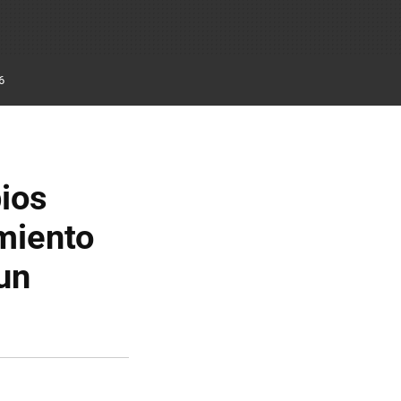
6
ios
amiento
 un