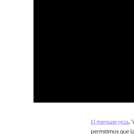
El mensaje reza
, 
permitimos que l