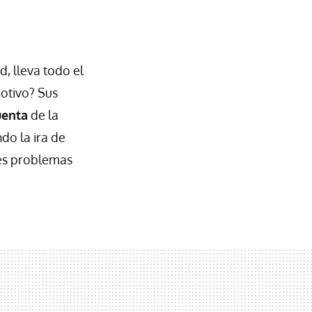
, lleva todo el
otivo? Sus
uenta
de la
do la ira de
es problemas