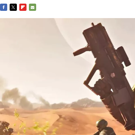
FACEBOOK
TWITTER
FLIPBOARD
E-
MAIL