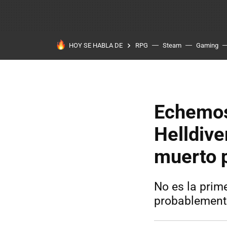
HOY SE HABLA DE
RPG
Steam
Gaming
Echemos 
Helldive
muerto p
No es la prim
probablement