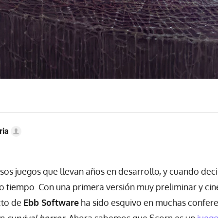
ria
sos juegos que llevan años en desarrollo, y cuando dec
 tiempo. Con una primera versión muy preliminar y cin
cto de
Ebb Software
ha sido esquivo en muchas confere
un
survival horror
. Ahora sabemos que Scorn es un
juego