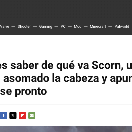
Valve
Shooter
Gaming
PC
Mod
Minecraft
Palworld
es saber de qué va Scorn, 
 asomado la cabeza y apun
se pronto
FACEBOOK
TWITTER
FLIPBOARD
E-
MAIL