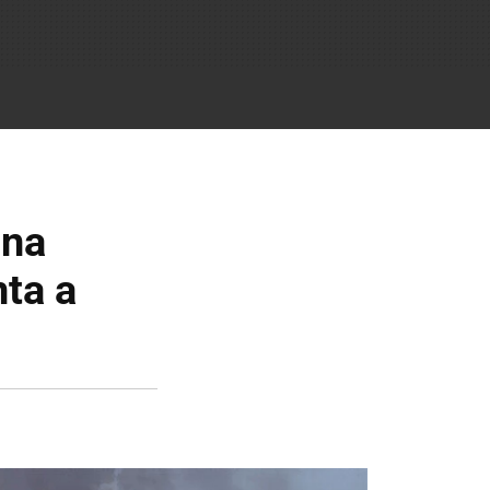
una
ta a