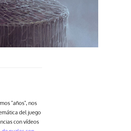
imos "años", nos
emática del juego
ncias con vídeos
 de puzles con