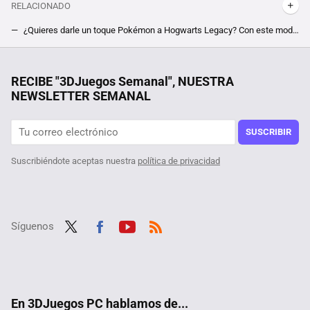
RELACIONADO
¿Quieres darle un toque Pokémon a Hogwarts Legacy? Con este mod ahora podrás luchar junto a tus mascotas en el colegio de Harry Potter
Juegazos a precio de risa en uno de los mejores bundles de PC que vas a ver. Fallout, Dishonored y The Evil Within forman parte de esta oferta
28 autoras para informarse y reflexionar sobre videojuegos
RECIBE "3DJuegos Semanal", NUESTRA
NEWSLETTER SEMANAL
Un usuario descubre que su octogenaria tía ha pasado casi tanto tiempo en Steam como él, y además es jugadora ''hardcore'' de sus títulos favoritos
Te parecerá que estás jugando a un juego del tipo survival o a uno de ''Supervivientes'' con este mod para los Sims 4
SUSCRIBIR
Suscribiéndote aceptas nuestra
política de privacidad
Síguenos
Twit
Fac
Yout
RSS
ter
ebo
ube
ok
En 3DJuegos PC hablamos de...