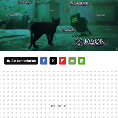
Sin comentarios
FACEBOOK
TWITTER
FLIPBOARD
E-
WHATSAPP
MAIL