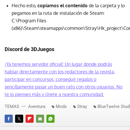
Hecho esto,
copiamos el contenido
de la carpeta y lo
pegamos en la ruta de instalación de Steam:
C:\Program Files
(x86)\Steam\steamapps\common\Stray\Hk_project\Co
Discord de 3DJuegos
¡Ya tenemos servidor oficial! Un lugar donde podrás
hablar directamente con los redactores de la revista,
participar en concursos, conseguir regalos o
sencillamente pasar un buen rato con otros usuarios. No
te lo pienses más y únete a nuestra comunidad.
TEMAS
Aventura
Mods
Stray
BlueTwelve Stud
FACEBOOK
TWITTER
FLIPBOARD
E-
WHATSAPP