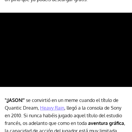
"¡JASON!"
se convirtió en un meme cuando el título de
Quantic Dream,
Heavy Rain
, llegó a la consola de Sony
en 2010. Si nunca habéis jugado aquel título del estudio
francés, os adelanto que como en toda
aventura gráfica
,
la capacidad de acción del jugador está muy limitada,