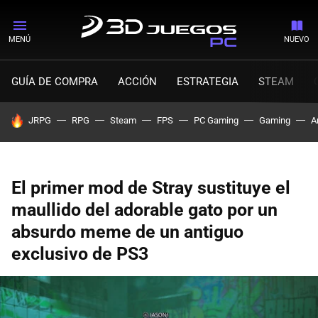
MENÚ
NUEVO
GUÍA DE COMPRA
ACCIÓN
ESTRATEGIA
STEAM
HOY SE HABLA DE
JRPG
RPG
Steam
FPS
PC Gaming
Gaming
A
El primer mod de Stray sustituye el
maullido del adorable gato por un
absurdo meme de un antiguo
exclusivo de PS3