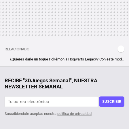
RELACIONADO
¿Quieres darle un toque Pokémon a Hogwarts Legacy? Con este mod ahora podrás luchar junto a tus mascotas en el colegio de Harry Potter
¡Lisan al Gaib! Ya hay un jugador de Dune: Awakening que ha conseguido 'domar' y montar a la criatura más peligrosa del juego de Funcom
Gestionar un café desde el móvil es algo que hacen millones de personas y su popularidad tiene una explicación
RECIBE "3DJuegos Semanal", NUESTRA
NEWSLETTER SEMANAL
El remake hecho por los fans de Counter Strike corre peligro y se enfrenta a una difícil decisión
Todavía no has terminado Baldur's Gate 3. Una precuela para el RPG GOTY de 2023 hecha por fans está pronta a lanzarse
SUSCRIBIR
Suscribiéndote aceptas nuestra
política de privacidad