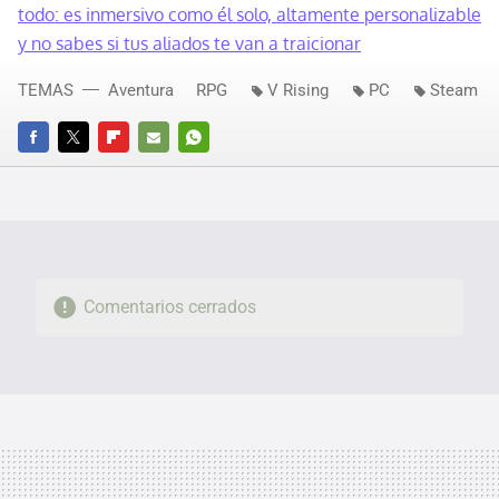
todo: es inmersivo como él solo, altamente personalizable
y no sabes si tus aliados te van a traicionar
TEMAS
Aventura
RPG
V Rising
PC
Steam
FACEBOOK
TWITTER
FLIPBOARD
E-
WHATSAPP
MAIL
Comentarios cerrados