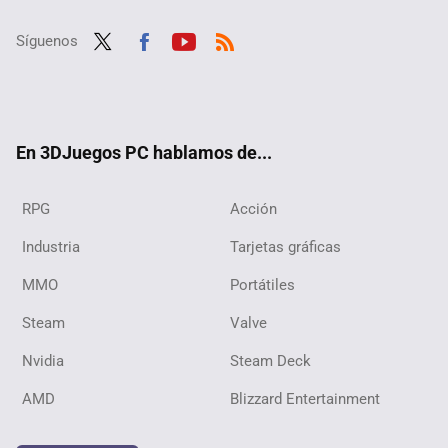
Síguenos
Twit
Fac
Yout
RSS
ter
ebo
ube
ok
En 3DJuegos PC hablamos de...
RPG
Acción
Industria
Tarjetas gráficas
MMO
Portátiles
Steam
Valve
Nvidia
Steam Deck
AMD
Blizzard Entertainment