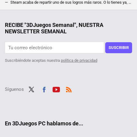
Steam acaba de repartir uno de sus logros más raros. O lo tienes ya, o no lo olerás hasta 2025
Desarrollado en tan solo tres semanas, este juego está vendiendo más que titanes como GTA V o Dinasty Warriors
He encontrado el juego perfecto para cuando odias a tus compañeros y sueñas con reventarlos a escopetazos en un Battle Royale
RECIBE "3DJuegos Semanal", NUESTRA
NEWSLETTER SEMANAL
Por sólo 6 euros en Steam, te puedes hacer con el mejor juego de estrategia de la saga Anno, pero date prisa que este mínimo histórico terminará pronto
Stardew Valley sigue siendo el cozy por excelencia, y es principalmente por un elemento que no está en el juego en sí
SUSCRIBIR
Suscribiéndote aceptas nuestra
política de privacidad
Síguenos
Twit
Fac
Yout
RSS
ter
ebo
ube
ok
En 3DJuegos PC hablamos de...