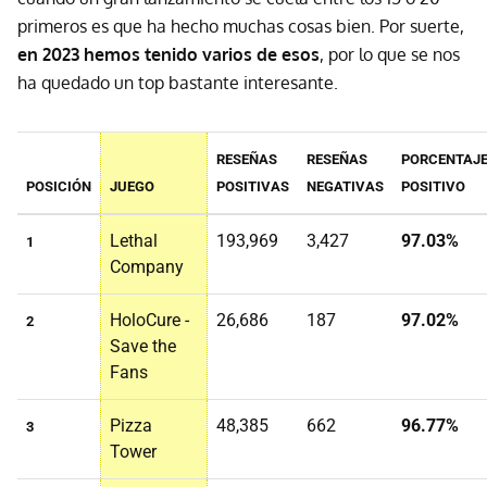
primeros es que ha hecho muchas cosas bien. Por suerte,
en 2023 hemos tenido varios de esos
, por lo que se nos
ha quedado un top bastante interesante.
RESEÑAS
RESEÑAS
PORCENTAJ
POSICIÓN
JUEGO
POSITIVAS
NEGATIVAS
POSITIVO
Lethal
193,969
3,427
97.03%
1
Company
HoloCure -
26,686
187
97.02%
2
Save the
Fans
Pizza
48,385
662
96.77%
3
Tower