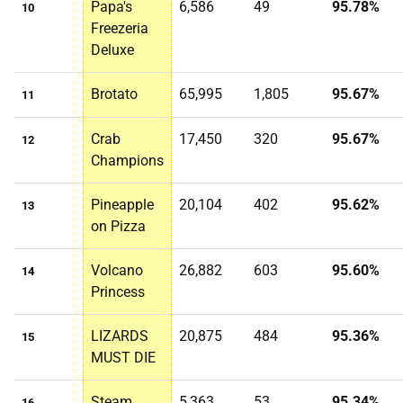
Papa's
6,586
49
95.78%
10
Freezeria
Deluxe
Brotato
65,995
1,805
95.67%
11
Crab
17,450
320
95.67%
12
Champions
Pineapple
20,104
402
95.62%
13
on Pizza
Volcano
26,882
603
95.60%
14
Princess
LIZARDS
20,875
484
95.36%
15
MUST DIE
Steam
5,363
53
95.34%
16