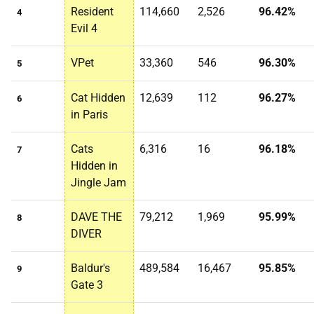
Resident
114,660
2,526
96.42%
4
Evil 4
VPet
33,360
546
96.30%
5
Cat Hidden
12,639
112
96.27%
6
in Paris
Cats
6,316
16
96.18%
7
Hidden in
Jingle Jam
DAVE THE
79,212
1,969
95.99%
8
DIVER
Baldur's
489,584
16,467
95.85%
9
Gate 3