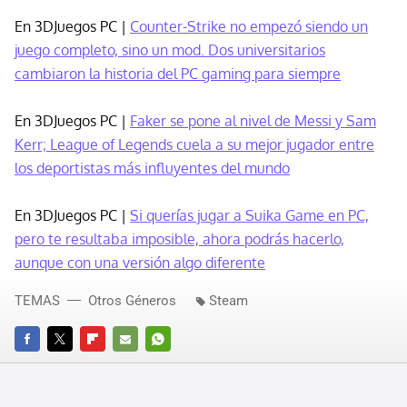
En 3DJuegos PC |
Counter-Strike no empezó siendo un
juego completo, sino un mod. Dos universitarios
cambiaron la historia del PC gaming para siempre
En 3DJuegos PC |
Faker se pone al nivel de Messi y Sam
Kerr; League of Legends cuela a su mejor jugador entre
los deportistas más influyentes del mundo
En 3DJuegos PC |
Si querías jugar a Suika Game en PC,
pero te resultaba imposible, ahora podrás hacerlo,
aunque con una versión algo diferente
TEMAS
Otros Géneros
Steam
FACEBOOK
TWITTER
FLIPBOARD
E-
WHATSAPP
MAIL