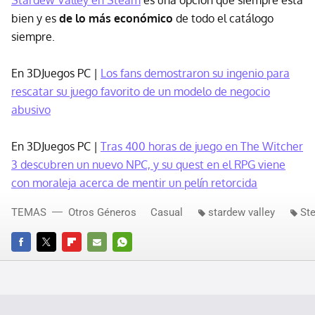
Stardew Valley en Steam
es una opción que siempre está
bien y es
de lo más económico
de todo el catálogo
siempre.
En 3DJuegos PC |
Los fans demostraron su ingenio para
rescatar su juego favorito de un modelo de negocio
abusivo
En 3DJuegos PC |
Tras 400 horas de juego en The Witcher
3 descubren un nuevo NPC, y su quest en el RPG viene
con moraleja acerca de mentir un pelín retorcida
TEMAS
Otros Géneros
Casual
stardew valley
St
FACEBOOK
TWITTER
FLIPBOARD
E-
WHATSAPP
MAIL