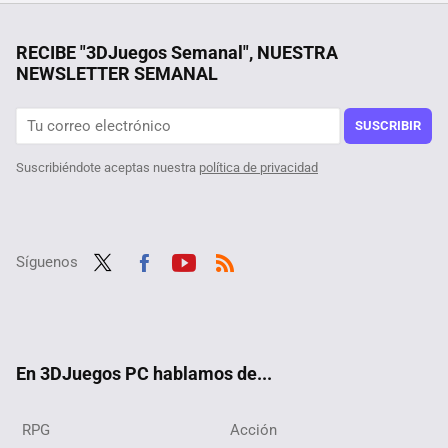
¿Qué tienen en común Los Sims, La Oreja de Van Gogh y My Chemical Romance? Esta saga tiene una relación estrecha con la música
La competitividad laboral en Corea del Sur empieza en las aulas de forma extrema: las familias gastan 723 euros al mes en los 'hagwon'
RECIBE "3DJuegos Semanal", NUESTRA
NEWSLETTER SEMANAL
SUSCRIBIR
Suscribiéndote aceptas nuestra
política de privacidad
Síguenos
Twit
Fac
Yout
RSS
ter
ebo
ube
ok
En 3DJuegos PC hablamos de...
RPG
Acción