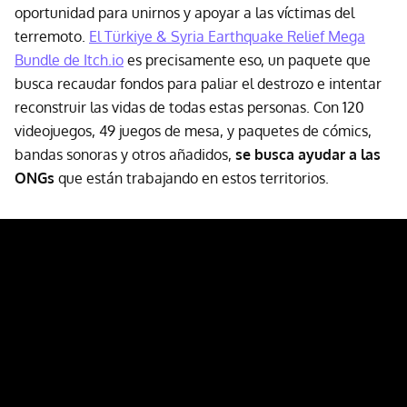
oportunidad para unirnos y apoyar a las víctimas del
terremoto.
El Türkiye & Syria Earthquake Relief Mega
Bundle de Itch.io
es precisamente eso, un paquete que
busca recaudar fondos para paliar el destrozo e intentar
reconstruir las vidas de todas estas personas. Con 120
videojuegos, 49 juegos de mesa, y paquetes de cómics,
bandas sonoras y otros añadidos,
se busca ayudar a las
ONGs
que están trabajando en estos territorios.