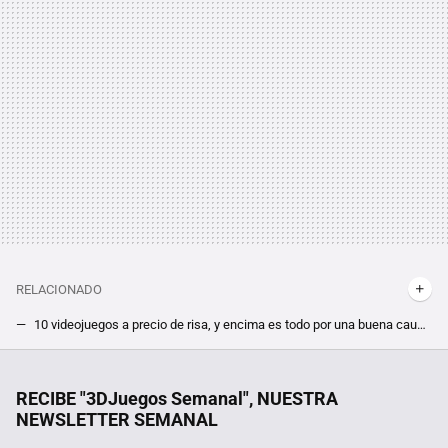
RELACIONADO
10 videojuegos a precio de risa, y encima es todo por una buena causa, así es el nuevo Humble Bundle de octubre
Consigue casi 300 euros de videojuegos por menos de 10. Bandai Namco pone toda la carne sobre el asador con esta ofertaza
Hoy en TV, una de las mejores películas de thriller psicológico de Alfred Hitchcock que batió varios récords de taquilla
RECIBE "3DJuegos Semanal", NUESTRA
NEWSLETTER SEMANAL