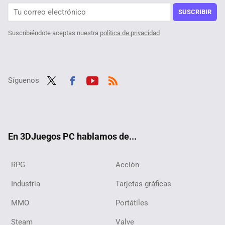
SUSCRIBIR
Suscribiéndote aceptas nuestra
política de privacidad
Síguenos
Twit
Fac
Yout
RSS
ter
ebo
ube
ok
En 3DJuegos PC hablamos de...
RPG
Acción
Industria
Tarjetas gráficas
MMO
Portátiles
Steam
Valve