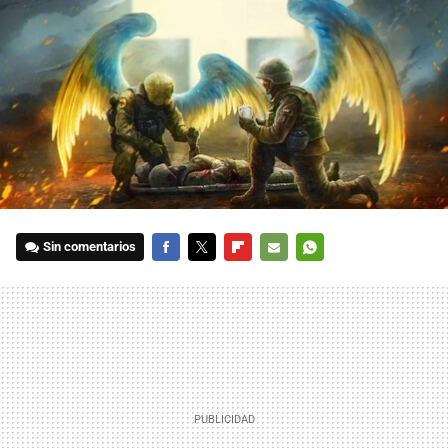
Sin comentarios
FACEBOOK
TWITTER
FLIPBOARD
E-
WHATSAPP
MAIL