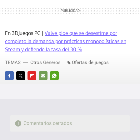
En 3DJuegos PC |
Valve pide que se desestime por
completo la demanda por prácticas monopolísticas en
Steam y defiende la tasa del 30 %
TEMAS
Otros Géneros
Ofertas de juegos
FACEBOOK
TWITTER
FLIPBOARD
E-
WHATSAPP
MAIL
Comentarios cerrados