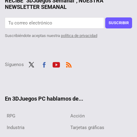
RECIBE "3DJuegos Semanal", NUESTRA
NEWSLETTER SEMANAL
El primer juego con un 'bug' que inspiró los mods subidos de tono es el que menos te imaginas
Este shooter multijugador ha querido imitar demasiado bien a Concord, pero al menos aún es jugable
SUSCRIBIR
Suscribiéndote aceptas nuestra
política de privacidad
Síguenos
Twit
Fac
Yout
RSS
ter
ebo
ube
ok
En 3DJuegos PC hablamos de...
RPG
Acción
Industria
Tarjetas gráficas