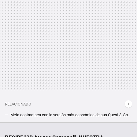
RELACIONADO
Meta contraataca con la versión más económica de sus Quest 3. Son 200 dólares más baratas y llegarán en tan solo dos semanas
Si vas a comprarte un SSD, te conviene esperar un poco. Tras meses de caída libre, la memoria NAND apunta a más bajadas de precio
Los submarinos chinos son auténticas jaulas de grillos: una nueva generación promete cambiar las reglas del juego