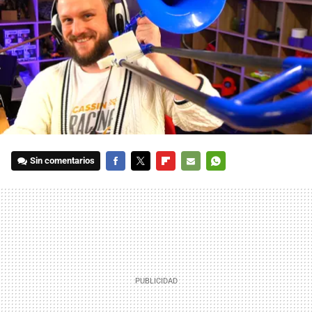
Sin comentarios
FACEBOOK
TWITTER
FLIPBOARD
E-
WHATSAPP
MAIL