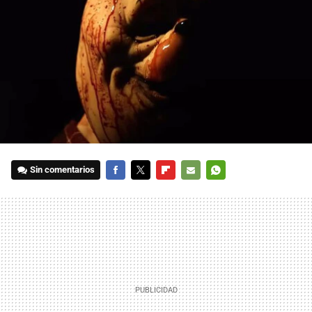
Sin comentarios
FACEBOOK
TWITTER
FLIPBOARD
E-
WHATSAPP
MAIL