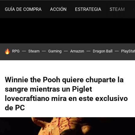
GUÍA DE COMPRA
ACCIÓN
ESTRATEGIA
STEAM
HOY SE HABLA DE
RPG
Steam
Gaming
Amazon
Dragon Ball
PlaySta
Winnie the Pooh quiere chuparte la
sangre mientras un Piglet
lovecraftiano mira en este exclusivo
de PC