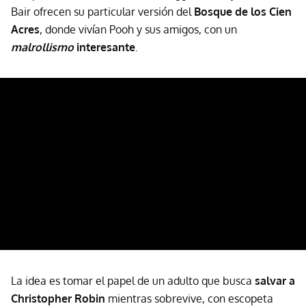
Bair ofrecen su particular versión del
Bosque de los Cien
Acres
, donde vivían Pooh y sus amigos, con un
malrollismo
interesante
.
La idea es tomar el papel de un adulto que busca
salvar a
Christopher Robin
mientras sobrevive, con escopeta