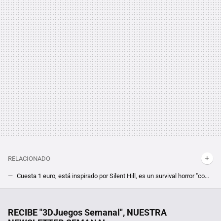
RELACIONADO
Cuesta 1 euro, está inspirado por Silent Hill, es un survival horror "como los de antes" y lo tienes de oferta por tiempo limitado
Este infravalorado indie de terror tiene una de las mecánicas más locas que he visto nunca. Y será increíble si consiguen imitarlo fuera del PC
De haberlo sabido, me habría esperado para comprar este ratón gaming que uso a diario y que ahora sale más barato en PcComponentes
RECIBE "3DJuegos Semanal", NUESTRA