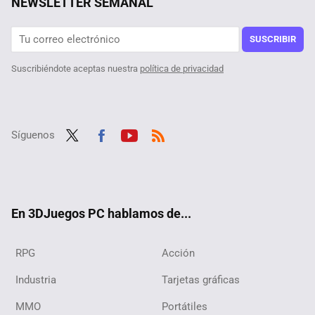
NEWSLETTER SEMANAL
Un usuario descubre que su octogenaria tía ha pasado casi tanto tiempo en Steam como él, y además es jugadora ''hardcore'' de sus títulos favoritos
Uno de los shooters más queridos está gratis y, aunque tiene 25 años, la comunidad no se olvida de él con un mod que lo hace mucho más sangriento
SUSCRIBIR
Suscribiéndote aceptas nuestra
política de privacidad
Síguenos
Twit
Fac
Yout
RSS
ter
ebo
ube
ok
En 3DJuegos PC hablamos de...
RPG
Acción
Industria
Tarjetas gráficas
MMO
Portátiles