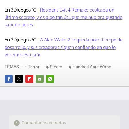
En 3DJuegosPC |
Resident Evil 4 Remake ocultaba un
último secreto, y es algo tan útil que me hubiera gustado
saberlo antes
En 3DJuegosPC |
A Alan Wake 2 le queda poco tiempo de
desarrollo, y sus creadores siguen confiando en que lo
veremos este año
TEMAS
Terror
Steam
Hundred Acre Wood
FACEBOOK
TWITTER
FLIPBOARD
E-
WHATSAPP
MAIL
Comentarios cerrados