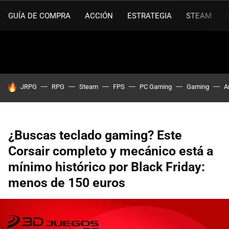
GUÍA DE COMPRA
ACCIÓN
ESTRATEGIA
STEAM
HOY SE HABLA DE
JRPG
RPG
Steam
FPS
PC Gaming
Gaming
A
¿Buscas teclado gaming? Este
Corsair completo y mecánico está a
mínimo histórico por Black Friday:
menos de 150 euros