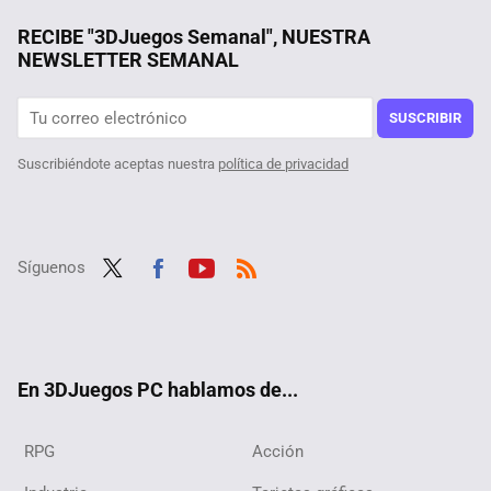
Ha arrasado en Max por sorpresa y es la mejor película de Shyamalan este año. Un thriller de ciencia ficción ideal para fans de la serie 'Dark'
RECIBE "3DJuegos Semanal", NUESTRA
NEWSLETTER SEMANAL
Valve acaba de anunciar un nuevo modelo de Steam Deck, pero sigue fiel a sus principios. Fecha de lanzamiento y precio de la edición limitada blanca
Tardó 3.000 horas y casi 7 años en crear un mod gratis de Skyrim del tamaño de una expansión que hasta tiene historia propia, y ya lo puedes descargar
SUSCRIBIR
Suscribiéndote aceptas nuestra
política de privacidad
Síguenos
Twit
Fac
Yout
RSS
ter
ebo
ube
ok
En 3DJuegos PC hablamos de...
RPG
Acción