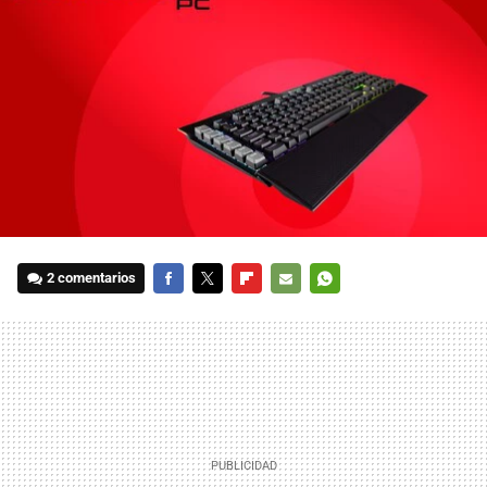
2 comentarios
FACEBOOK
TWITTER
FLIPBOARD
E-
WHATSAPP
MAIL