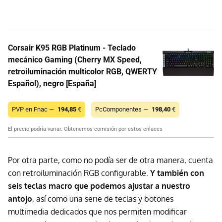
Corsair K95 RGB Platinum - Teclado
mecánico Gaming (Cherry MX Speed,
retroiluminación multicolor RGB, QWERTY
Español), negro [España]
PVP en Fnac —
194,85
€
PcComponentes —
198,40
€
El precio podría variar. Obtenemos comisión por estos enlaces
Por otra parte, como no podía ser de otra manera, cuenta
con retroiluminación RGB configurable.
Y también con
seis teclas macro que podemos ajustar a nuestro
antojo
, así como una serie de teclas y botones
multimedia dedicados que nos permiten modificar