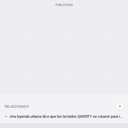
RELACIONADO
Una leyenda urbana dice que los teclados QWERTY se crearon para ralentizar a los mecanógrafos, pero la realidad era muy distinta
Un teclado híbrido pensado para jugar. Es raro como ninguno, pero el Movemaster también es una idea fantástica