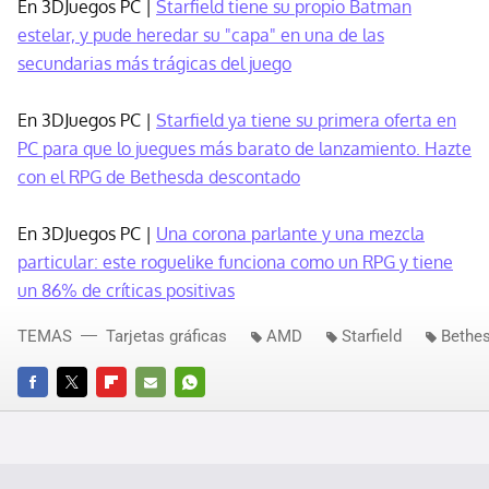
En 3DJuegos PC |
Starfield tiene su propio Batman
estelar, y pude heredar su "capa" en una de las
secundarias más trágicas del juego
En 3DJuegos PC |
Starfield ya tiene su primera oferta en
PC para que lo juegues más barato de lanzamiento. Hazte
con el RPG de Bethesda descontado
En 3DJuegos PC |
Una corona parlante y una mezcla
particular: este roguelike funciona como un RPG y tiene
un 86% de críticas positivas
TEMAS
Tarjetas gráficas
AMD
Starfield
Bethe
FACEBOOK
TWITTER
FLIPBOARD
E-
WHATSAPP
MAIL