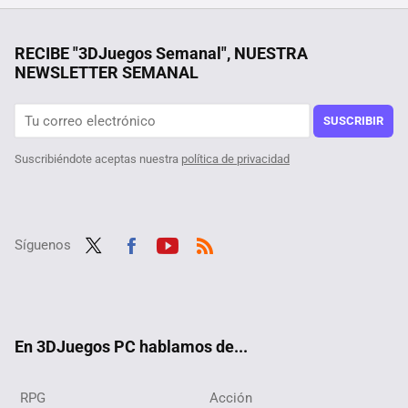
Compra una nueva tarjeta gráfica para su PC, y por un error de Amazon le salió gratis
En Corea del Sur hay padres aislándose de forma voluntaria en celdas. Hay una palabra que lo explica: "hikikomori"
RECIBE "3DJuegos Semanal", NUESTRA
NEWSLETTER SEMANAL
"Y yo que creí que les hacía cosas malas a las GPU". Un usuario descubre un componente que no debería estar en su tarjeta gráfica
Su abuelo le regaló el PC que usaba para contabilidad y seguridad. Cuando preguntó en Reddit si era bueno para jugar, la comunidad no salía de su asombro
SUSCRIBIR
Suscribiéndote aceptas nuestra
política de privacidad
Síguenos
Twit
Fac
Yout
RSS
ter
ebo
ube
ok
En 3DJuegos PC hablamos de...
RPG
Acción