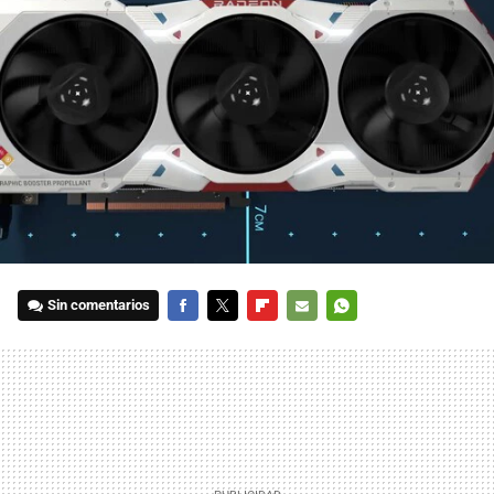
Sin comentarios
FACEBOOK
TWITTER
FLIPBOARD
E-
WHATSAPP
MAIL