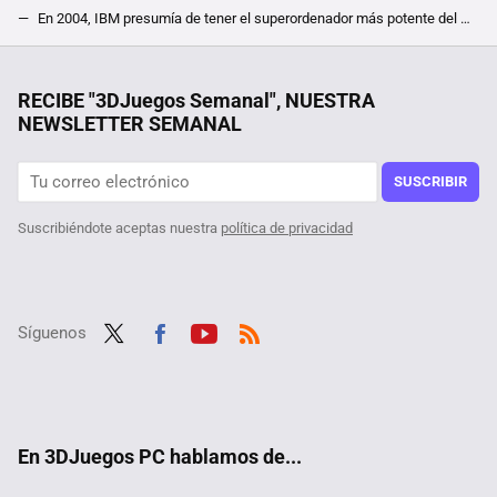
En 2004, IBM presumía de tener el superordenador más potente del mundo y 22 años después una sola RTX consigue dejarle en pañales
"Empecé a coleccionar y ya tengo más de 1.000". Suministra energía a su casa desde 2016 gracias a baterías de ordenadores portátiles
Siete días de ofertas en móviles de gama alta: MediaMarkt empieza nueva promo con teléfonos como el Galaxy S26 Ultra, el Pixel 10 y más
RECIBE "3DJuegos Semanal", NUESTRA
NEWSLETTER SEMANAL
SUSCRIBIR
Suscribiéndote aceptas nuestra
política de privacidad
Síguenos
Twit
Fac
Yout
RSS
ter
ebo
ube
ok
En 3DJuegos PC hablamos de...