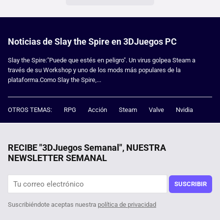
Noticias de Slay the Spire en 3DJuegos PC
Slay the Spire:"Puede que estés en peligro". Un virus golpea Steam a
través de su Workshop y uno de los mods más populares de la
plataforma.Como Slay the Spire,...
OTROS TEMAS:
RPG
Acción
Steam
Valve
Nvidia
RECIBE "3DJuegos Semanal", NUESTRA
NEWSLETTER SEMANAL
SUSCRIBIR
Suscribiéndote aceptas nuestra
política de privacidad