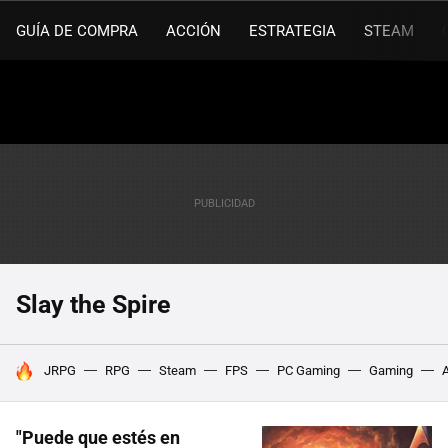
GUÍA DE COMPRA
ACCIÓN
ESTRATEGIA
STEAM
Slay the Spire
HOY SE HABLA DE
JRPG
RPG
Steam
FPS
PC Gaming
Gaming
"Puede que estés en