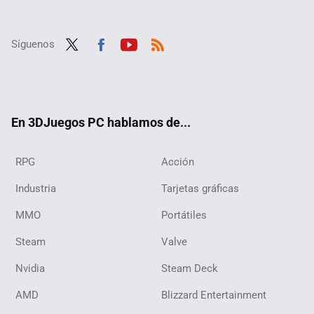
Síguenos
Twit
Fac
Yout
RSS
ter
ebo
ube
ok
En 3DJuegos PC hablamos de...
RPG
Acción
Industria
Tarjetas gráficas
MMO
Portátiles
Steam
Valve
Nvidia
Steam Deck
AMD
Blizzard Entertainment