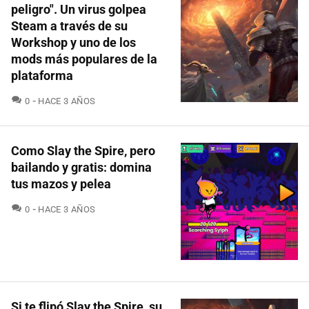
peligro". Un virus golpea
Steam a través de su
Workshop y uno de los
mods más populares de la
plataforma
COMENTARIOS
0
HACE 3 AÑOS
Como Slay the Spire, pero
bailando y gratis: domina
tus mazos y pelea
COMENTARIOS
0
HACE 3 AÑOS
Si te flipó Slay the Spire, su