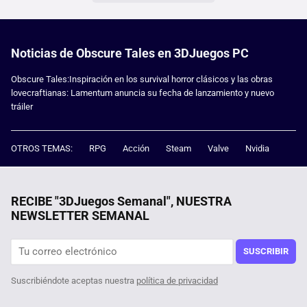
Noticias de Obscure Tales en 3DJuegos PC
Obscure Tales:Inspiración en los survival horror clásicos y las obras
lovecraftianas: Lamentum anuncia su fecha de lanzamiento y nuevo
tráiler
OTROS TEMAS:
RPG
Acción
Steam
Valve
Nvidia
RECIBE "3DJuegos Semanal", NUESTRA
NEWSLETTER SEMANAL
SUSCRIBIR
Suscribiéndote aceptas nuestra
política de privacidad