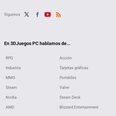
Síguenos
Twit
Fac
Yout
RSS
ter
ebo
ube
ok
En 3DJuegos PC hablamos de...
RPG
Acción
Industria
Tarjetas gráficas
MMO
Portátiles
Steam
Valve
Nvidia
Steam Deck
AMD
Blizzard Entertainment