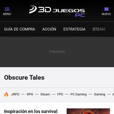
MENÚ
NUEVO
GUÍA DE COMPRA
ACCIÓN
ESTRATEGIA
STEAM
Obscure Tales
HOY SE HABLA DE
JRPG
RPG
Steam
FPS
PC Gaming
Gaming
Inspiración en los survival