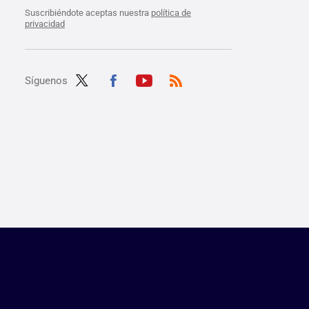
Suscribiéndote aceptas nuestra
política de
privacidad
Síguenos
Twit
Fac
Yout
RSS
ter
ebo
ube
ok