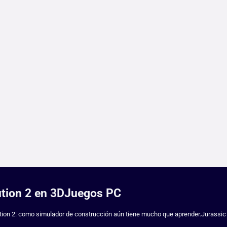
lution 2 en 3DJuegos PC
ution 2: como simulador de construcción aún tiene mucho que aprender.Jurassic