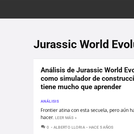
Jurassic World Evol
Análisis de Jurassic World Evo
como simulador de construcc
tiene mucho que aprender
ANÁLISIS
Frontier atina con esta secuela, pero aún h
hacer.
LEER MÁS »
COMENTARIOS
0
ALBERTO LLORIA
HACE 5 AÑOS