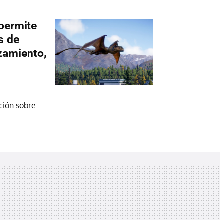
 permite
s de
zamiento,
ción sobre