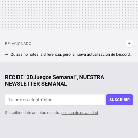
RELACIONADO
Quizás no notes la diferencia, pero la nueva actualización de Discord es importante. El programa se blinda para ofrecer cifrado de extremo a extremo
Valve escucha a la comunidad y no deja de hacer Steam cada vez más cómodo. Su última actualización mejora una de sus funciones, el gestor de capturas
28 autoras para informarse y reflexionar sobre videojuegos
RECIBE "3DJuegos Semanal", NUESTRA
NEWSLETTER SEMANAL
SUSCRIBIR
Suscribiéndote aceptas nuestra
política de privacidad