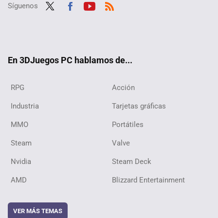
Síguenos
Twit
Fac
Yout
RSS
ter
ebo
ube
ok
En 3DJuegos PC hablamos de...
RPG
Acción
Industria
Tarjetas gráficas
MMO
Portátiles
Steam
Valve
Nvidia
Steam Deck
AMD
Blizzard Entertainment
VER MÁS TEMAS