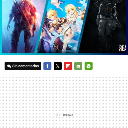
Sin comentarios
FACEBOOK
TWITTER
FLIPBOARD
E-
WHATSAPP
MAIL