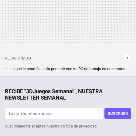
RELACIONADO
Lo que le ocurrió a esta ponente con su PC de trabajo es un recordatorio para que no olvidemos actualizar Windows
El ''descendiente'' del más irritante personaje de Office inicia su fase de pruebas en Windows 11
Durante décadas subimos a este rascacielos de Nueva York sin saber que los tornillos que lo sujetaban no aguantaban
RECIBE "3DJuegos Semanal", NUESTRA
NEWSLETTER SEMANAL
La última expansión de Ark: Survival Evolved sume al juego en un caos subacuático nunca visto antes. Lo peor es que es en el sentido más literal de la expresión
Si quieres hacer que el primer The Witcher tenga unos gráficos más "next gen", necesitas este mod para PC
SUSCRIBIR
Suscribiéndote aceptas nuestra
política de privacidad