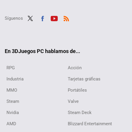
Síguenos
Twit
Fac
Yout
RSS
ter
ebo
ube
ok
En 3DJuegos PC hablamos de...
RPG
Acción
Industria
Tarjetas gráficas
MMO
Portátiles
Steam
Valve
Nvidia
Steam Deck
AMD
Blizzard Entertainment