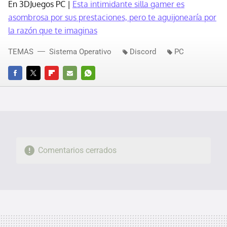
En 3DJuegos PC |
Esta intimidante silla gamer es
asombrosa por sus prestaciones, pero te aguijonearía por
la razón que te imaginas
TEMAS
Sistema Operativo
Discord
PC
FACEBOOK
TWITTER
FLIPBOARD
E-
WHATSAPP
MAIL
Comentarios cerrados