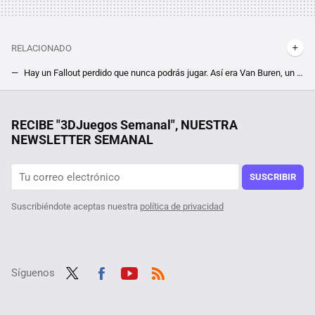
RELACIONADO
Hay un Fallout perdido que nunca podrás jugar. Así era Van Buren, un RPG desarrollado por un auténtico dream team del género
El RPG más oscuro y cruel que conozco está medio perdido por Steam y todo el que lo prueba advierte que Fear & Hunger es durísimo
La nueva 'Celda 211' de Netflix es brutal y arriesga mezclando realidad y ficción, pero la película con Luis Tosar es mucho mejor
RECIBE "3DJuegos Semanal", NUESTRA
NEWSLETTER SEMANAL
¿Es tu PC lo suficientemente potente para Monster Hunter Wilds? Capcom nos deja comprobar el rendimiento de su nuevo juego en ordenador
Por solo 2 euros tienes uno de los RPG de ciencia ficción más únicos de la historia. Últimas horas para conseguir este chollo cyberpunk
SUSCRIBIR
Suscribiéndote aceptas nuestra
política de privacidad
Síguenos
Twit
Fac
Yout
RSS