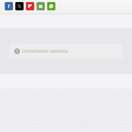
FACEBOOK
TWITTER
FLIPBOARD
E-
WHATSAPP
MAIL
Comentarios cerrados