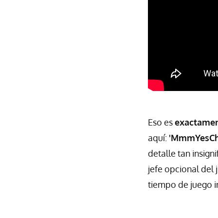
Eso es
exactament
aquí:
'MmmYesCh
detalle tan insig
jefe opcional del 
tiempo de juego i