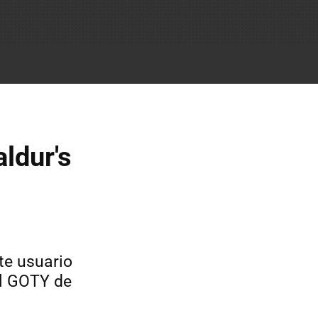
ldur's
te usuario
el GOTY de