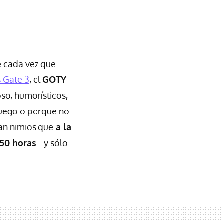
e cada vez que
s Gate 3
, el
GOTY
so, humorísticos,
juego o porque no
tan nimios que
a la
50 horas
... y sólo