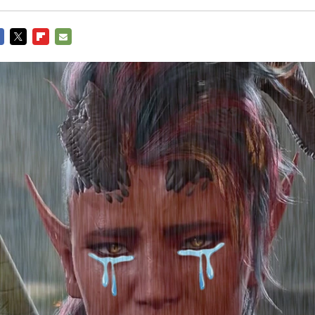
CEBOOK
TWITTER
FLIPBOARD
E-
MAIL