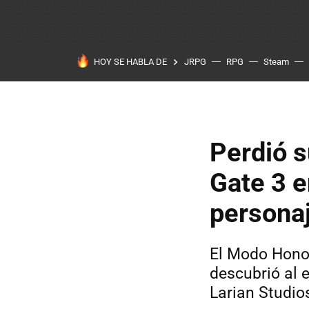
HOY SE HABLA DE
JRPG
RPG
Steam
Perdió s
Gate 3 
persona
El Modo Honor
descubrió al 
Larian Studio