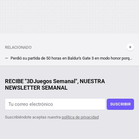
RELACIONADO
Perdió su partida de 50 horas en Baldur's Gate 3 en modo honor porque sus personajes estaban mojados
Un arma poderosa en Baldur's Gate 3 puede arruinarte varias historias, pero no lo notarás hasta muchas horas después
A Sigourney Weaver casi la dejan fuera de su peli favorita de Alien. Sí, suena a disparate, pero James Cameron tuvo que luchar duro para evitarlo
RECIBE "3DJuegos Semanal", NUESTRA
NEWSLETTER SEMANAL
SUSCRIBIR
Suscribiéndote aceptas nuestra
política de privacidad