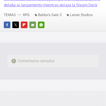
detalla su lanzamiento mientras abraza la Steam Deck
TEMAS
RPG
Baldur’s Gate 3
Larian Studios
FACEBOOK
TWITTER
FLIPBOARD
E-
WHATSAPP
MAIL
Comentarios cerrados