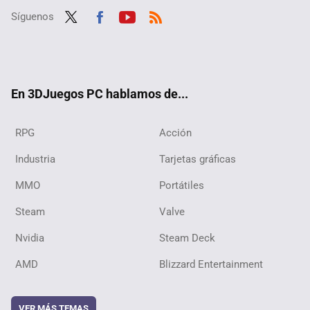
Síguenos
Twit
Fac
Yout
RSS
ter
ebo
ube
ok
En 3DJuegos PC hablamos de...
RPG
Acción
Industria
Tarjetas gráficas
MMO
Portátiles
Steam
Valve
Nvidia
Steam Deck
AMD
Blizzard Entertainment
VER MÁS TEMAS