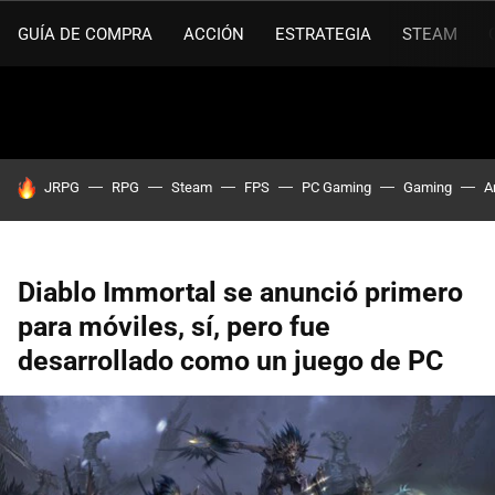
GUÍA DE COMPRA
ACCIÓN
ESTRATEGIA
STEAM
HOY SE HABLA DE
JRPG
RPG
Steam
FPS
PC Gaming
Gaming
A
Diablo Immortal se anunció primero
para móviles, sí, pero fue
desarrollado como un juego de PC