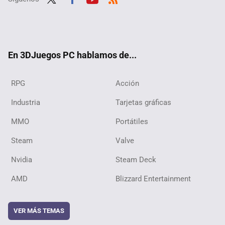
Twit
Fac
Yout
RSS
ter
ebo
ube
ok
En 3DJuegos PC hablamos de...
RPG
Acción
Industria
Tarjetas gráficas
MMO
Portátiles
Steam
Valve
Nvidia
Steam Deck
AMD
Blizzard Entertainment
VER MÁS TEMAS