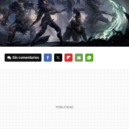
Sin comentarios
FACEBOOK
TWITTER
FLIPBOARD
E-
WHATSAPP
MAIL