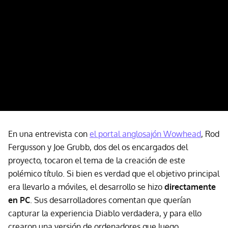
En una entrevista con
el portal anglosajón Wowhead
, Rod
Fergusson y Joe Grubb, dos del os encargados del
proyecto, tocaron el tema de la creación de este
polémico título. Si bien es verdad que el objetivo principal
era llevarlo a móviles, el desarrollo
se hizo
directamente
en PC
. Sus desarrolladores comentan que querían
capturar la experiencia Diablo verdadera, y para ello
crearon una versión de ordenadores que luego