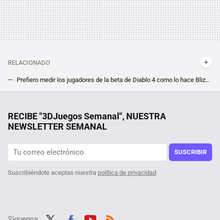
RELACIONADO
Prefiero medir los jugadores de la beta de Diablo 4 como lo hace Blizzard: por cachorritos adoptados
De todo Elden Ring, 1200 millones de muertes no tienen que ver con jefes, y es algo que te dará vergüenza afirmar
La debacle demográfica en Europa, expuesta en este mapa con un invitado engañoso: Mónaco
RECIBE "3DJuegos Semanal", NUESTRA
NEWSLETTER SEMANAL
SUSCRIBIR
Suscribiéndote aceptas nuestra
política de privacidad
Síguenos