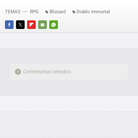
TEMAS
RPG
Blizzard
Diablo Immortal
FACEBOOK
TWITTER
FLIPBOARD
E-
WHATSAPP
MAIL
Comentarios cerrados