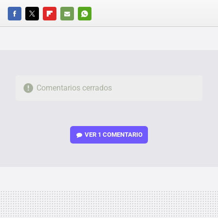
FACEBOOK
TWITTER
FLIPBOARD
E-
WHATSAPP
MAIL
Comentarios cerrados
VER
1 COMENTARIO