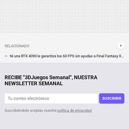
RELACIONADO
Ni una RTX 4090 le garantiza los 60 FPS sin ayudas a Final Fantasy XVI en PC. Si buscas jugar a 4K, estarás obligado a utilizar DLSS
Cientos de jugadores de Elden Ring rechazan la ayuda de sus creadores, y tú puedes ser uno. Devuelven la dificultad del jefe final de su DLC a golpe de mod
La debacle demográfica en Europa, expuesta en este mapa con un invitado engañoso: Mónaco
RECIBE "3DJuegos Semanal", NUESTRA
NEWSLETTER SEMANAL
Un usuario descubre que su octogenaria tía ha pasado casi tanto tiempo en Steam como él, y además es jugadora ''hardcore'' de sus títulos favoritos
¿Un survival de mundo abierto en el que despliegas tus barcos como si fueran pokémons? Es una de las propuestas más alocadas pero bien recibidas de Steam ahora mismo
SUSCRIBIR
Suscribiéndote aceptas nuestra
política de privacidad