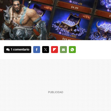
1 comentario
FACEBOOK
TWITTER
FLIPBOARD
E-
WHATSAPP
MAIL