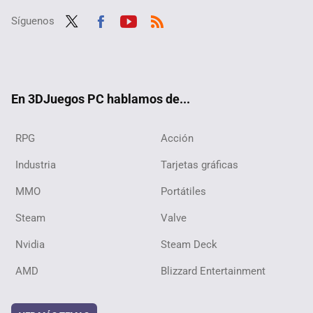
Síguenos
Twit
Fac
Yout
RSS
ter
ebo
ube
ok
En 3DJuegos PC hablamos de...
RPG
Acción
Industria
Tarjetas gráficas
MMO
Portátiles
Steam
Valve
Nvidia
Steam Deck
AMD
Blizzard Entertainment