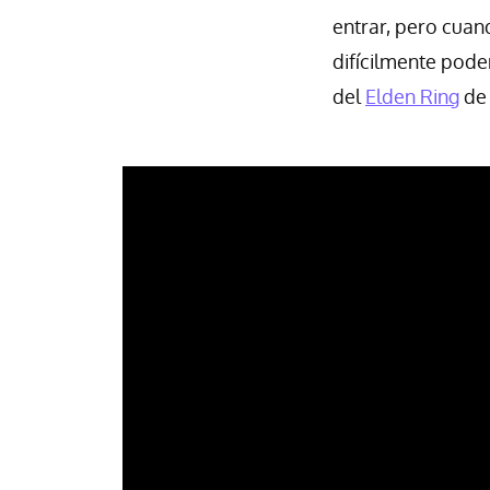
entrar, pero cuan
difícilmente pode
del
Elden Ring
de 