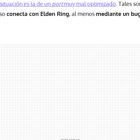
 situación es la de un
port
muy mal optimizado
. Tales s
uso
conecta con Elden Ring
, al menos
mediante un bu