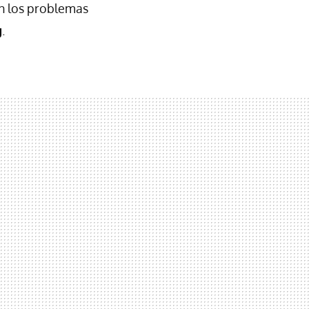
on los problemas
g
.