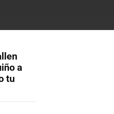
llen
iño a
o tu