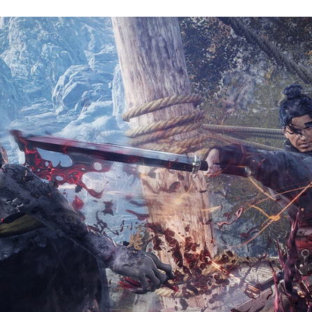
FACEBOOK
TWITTER
FLIPBOARD
E-
MAIL