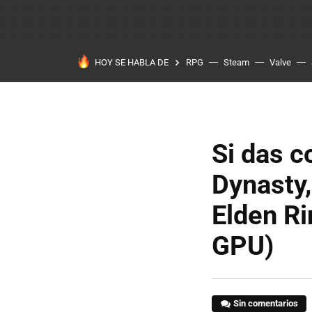
HOY SE HABLA DE
RPG
Steam
Valve
Si das c
Dynasty,
Elden Ri
GPU)
Sin comentarios