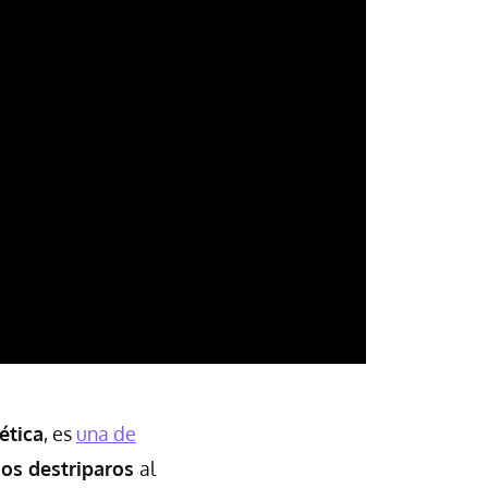
ética
, es
una de
os destriparos
al