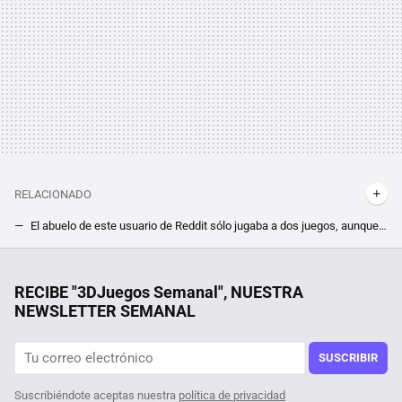
RELACIONADO
El abuelo de este usuario de Reddit sólo jugaba a dos juegos, aunque lo sorprendente es cómo ha conseguido invertir 10000 horas entre los dos
En 2013 los jugadores de Minecraft temieron que una misteriosa entidad hacker corrompiera sus partidas: así es la historia de Entity 303
La película de superhéroes más taquillera de la historia vuelve a los cines para repetir el éxito con una versión más larga
RECIBE "3DJuegos Semanal", NUESTRA
NEWSLETTER SEMANAL
SUSCRIBIR
Suscribiéndote aceptas nuestra
política de privacidad