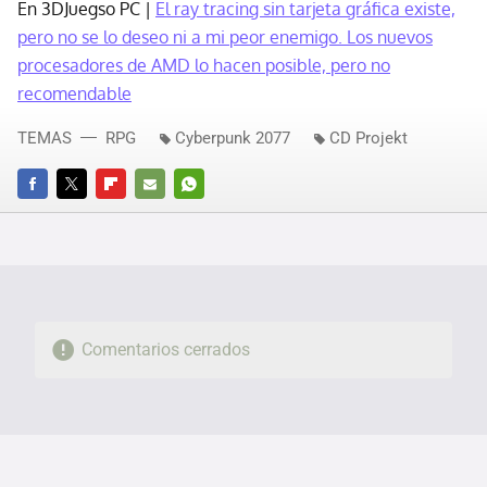
En 3DJuegso PC |
El ray tracing sin tarjeta gráfica existe,
pero no se lo deseo ni a mi peor enemigo. Los nuevos
procesadores de AMD lo hacen posible, pero no
recomendable
TEMAS
RPG
Cyberpunk 2077
CD Projekt
FACEBOOK
TWITTER
FLIPBOARD
E-
WHATSAPP
MAIL
Comentarios cerrados