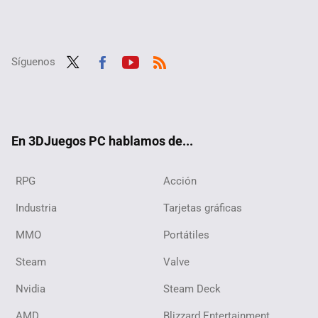
Síguenos
Twit
Fac
Yout
RSS
ter
ebo
ube
ok
En 3DJuegos PC hablamos de...
RPG
Acción
Industria
Tarjetas gráficas
MMO
Portátiles
Steam
Valve
Nvidia
Steam Deck
AMD
Blizzard Entertainment