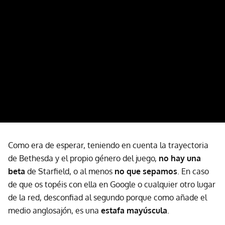
Como era de esperar, teniendo en cuenta la trayectoria
de Bethesda y el propio género del juego,
no hay una
beta
de Starfield, o al menos
no que sepamos
. En caso
de que os topéis con ella en Google o cualquier otro lugar
de la red, desconfiad al segundo porque como añade el
medio anglosajón, es una
estafa mayúscula
.