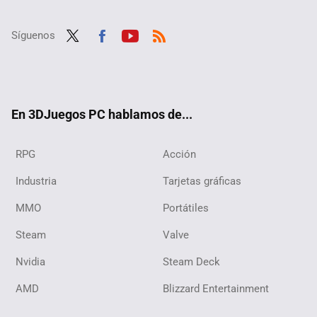
Síguenos
Twit
Fac
Yout
RSS
ter
ebo
ube
ok
En 3DJuegos PC hablamos de...
RPG
Acción
Industria
Tarjetas gráficas
MMO
Portátiles
Steam
Valve
Nvidia
Steam Deck
AMD
Blizzard Entertainment