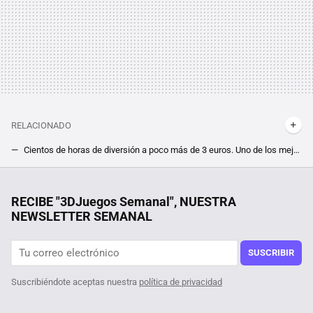
RELACIONADO
Cientos de horas de diversión a poco más de 3 euros. Uno de los mejores RPG de la historia está de oferta, pero tienes que darte prisa para conseguirlo
Fue el capítulo que impulsó los RPG de mundo abierto y sentó las bases de Skyrim. Steam tiene practicamente ''regalado'' The Elder Scrolls IV Oblivion
Bali quiso atraer a todos los nómadas digitales con medidas increíbles. Así les va tres años después
RECIBE "3DJuegos Semanal", NUESTRA
NEWSLETTER SEMANAL
Tras jugar 400 horas a The Witcher 3 descubren un nuevo NPC, y su quest en el RPG viene con moraleja acerca de mentir un pelín retorcida
Por sólo 6 euros en Steam, te puedes hacer con el mejor juego de estrategia de la saga Anno, pero date prisa que este mínimo histórico terminará pronto
SUSCRIBIR
Suscribiéndote aceptas nuestra
política de privacidad