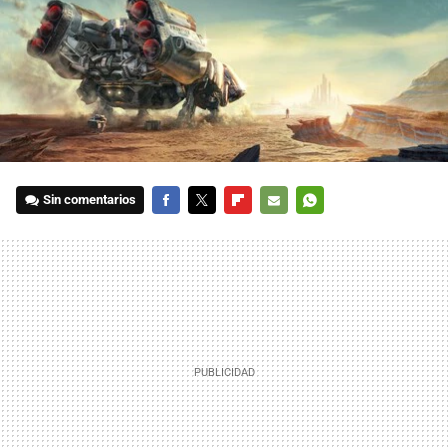
Sin comentarios
FACEBOOK
TWITTER
FLIPBOARD
E-
WHATSAPP
MAIL