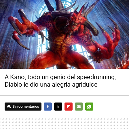
A Kano, todo un genio del speedrunning,
Diablo le dio una alegría agridulce
Sin comentarios
FACEBOOK
TWITTER
FLIPBOARD
E-
WHATSAPP
MAIL