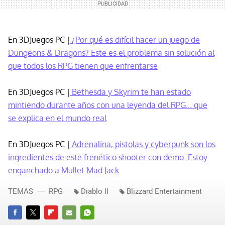
En 3DJuegos PC |
¿Por qué es difícil hacer un juego de
Dungeons & Dragons? Este es el problema sin solución al
que todos los RPG tienen que enfrentarse
En 3DJuegos PC |
Bethesda y Skyrim te han estado
mintiendo durante años con una leyenda del RPG... que
se explica en el mundo real
En 3DJuegos PC |
Adrenalina, pistolas y cyberpunk son los
ingredientes de este frenético shooter con demo. Estoy
enganchado a Mullet Mad Jack
TEMAS
RPG
Diablo II
Blizzard Entertainment