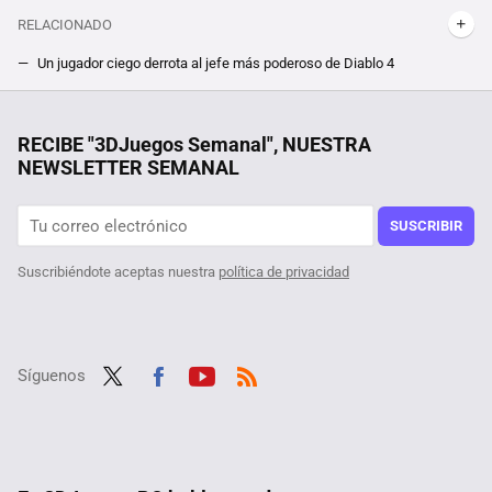
RELACIONADO
Un jugador ciego derrota al jefe más poderoso de Diablo 4
Diablo 4 desvela que llegará a Steam, anuncia su fecha de lanzamiento y confirma dos características cruciales para su éxito en la tienda de Valve
Tenemos un problema con el futuro del cemento y con el exceso de plástico. A alguien se le ha ocurrido lo más obvio
RECIBE "3DJuegos Semanal", NUESTRA
NEWSLETTER SEMANAL
SUSCRIBIR
Suscribiéndote aceptas nuestra
política de privacidad
Síguenos
Twit
Fac
Yout
RSS
ter
ebo
ube
ok