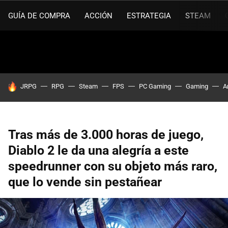
GUÍA DE COMPRA
ACCIÓN
ESTRATEGIA
STEAM
HOY SE HABLA DE
JRPG
RPG
Steam
FPS
PC Gaming
Gaming
A
Tras más de 3.000 horas de juego,
Diablo 2 le da una alegría a este
speedrunner con su objeto más raro,
que lo vende sin pestañear