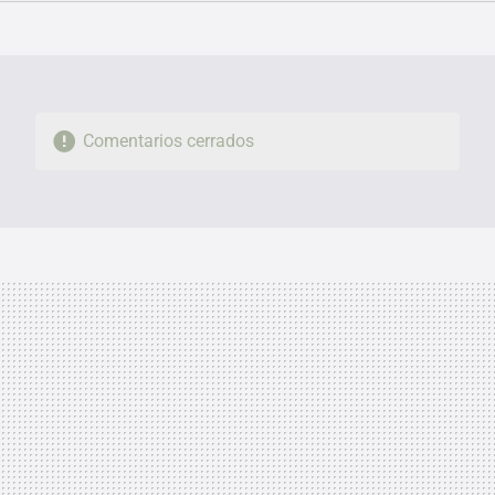
FACEBOOK
TWITTER
FLIPBOARD
E-
WHATSAPP
MAIL
Comentarios cerrados