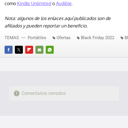
como
Kindle Unlimited
o
Audible
.
Nota: algunos de los enlaces aquí publicados son de
afiliados y pueden reportar un beneficio.
TEMAS
Portátiles
Ofertas
Black Friday 2022
B
FACEBOOK
TWITTER
FLIPBOARD
E-
WHATSAPP
MAIL
Comentarios cerrados