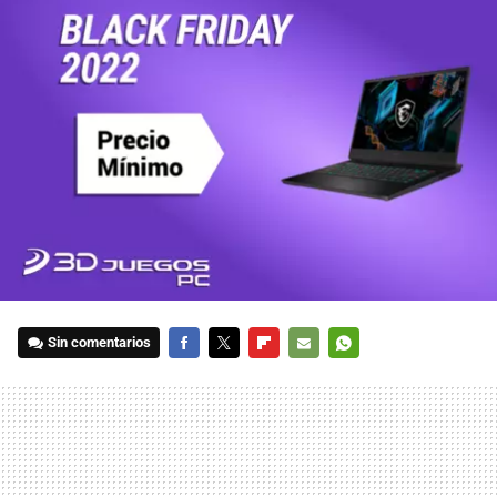
Sin comentarios
FACEBOOK
TWITTER
FLIPBOARD
E-
WHATSAPP
MAIL