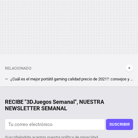
RELACIONADO
¿Cuál es el mejor portátil gaming calidad precio de 2021?: consejos y recomendaciones
El portátil más potente del mundo pesa 7 kilos, tiene una RTX 4090 y es inútil sin un enchufe. Un modder hace realidad un rendimiento impensable
Es una de las películas de terror más impactantes del último año, inspirada en hechos reales, y acaba de estrenarse en streaming
RECIBE "3DJuegos Semanal", NUESTRA
NEWSLETTER SEMANAL
No quiere que Amazon venga a reclamarle lo que su tío le regaló, dos monitores gaming que iban a ser destruidos y llegaron a su tienda
Se cambia de CPU pensando que la suya estaba defectuosa, cuando en realidad sólo se olvidó de un detalle al montarlo en el PC y no es el que crees
SUSCRIBIR
Suscribiéndote aceptas nuestra
política de privacidad