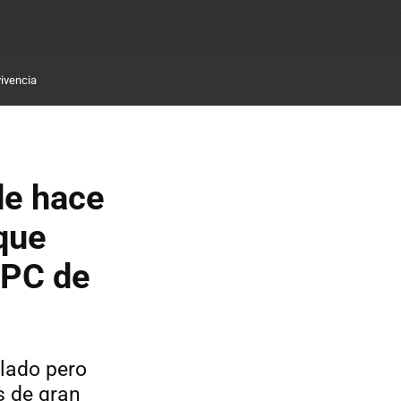
ivencia
de hace
que
 PC de
plado pero
s de gran