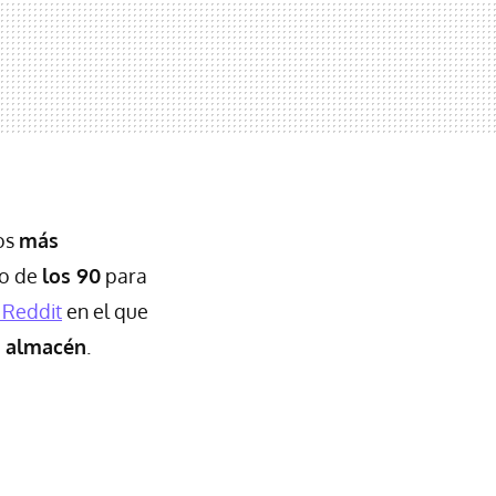
jos
más
po de
los 90
para
 Reddit
en el que
u almacén
.