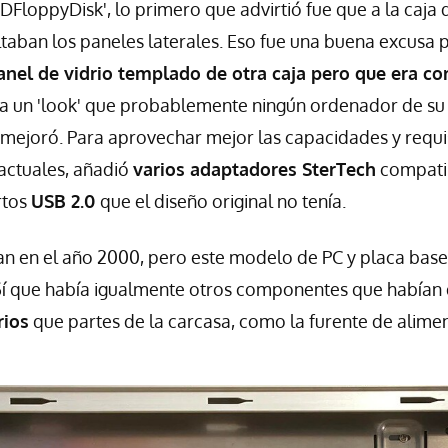
DFloppyDisk', lo primero que advirtió fue que a la caja 
altaban los paneles laterales. Eso fue una buena excusa p
nel de vidrio templado de otra caja pero que era c
a un 'look' que probablemente ningún ordenador de su 
e mejoró. Para aprovechar mejor las capacidades y requi
ctuales, añadió
varios adaptadores SterTech
compatib
rtos
USB 2.0
que el diseño original no tenía.
tían en el año 2000, pero este modelo de PC y placa bas
 Sí que había igualmente otros componentes que habían
rios
que partes de la carcasa, como la furente de alime