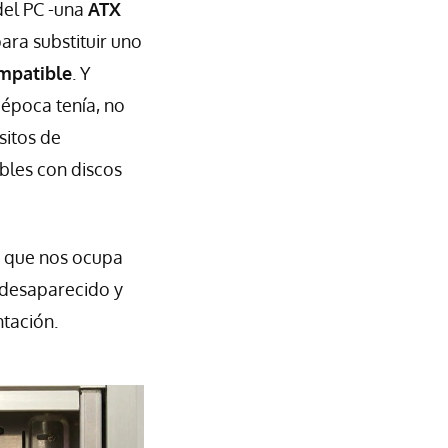
del PC -una
ATX
ara substituir uno
ompatible
. Y
época tenía, no
sitos de
les con discos
e que nos ocupa
 desaparecido y
ntación.