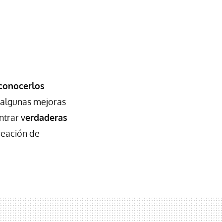
conocerlos
r algunas mejoras
ntrar v
erdaderas
creación de