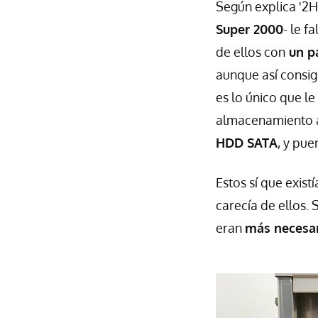
Según explica '2H
Super 2000
- le f
de ellos con
un pa
aunque así consig
es lo único que l
almacenamiento a
HDD SATA
, y pue
Estos sí que exis
carecía de ellos.
eran
más necesa