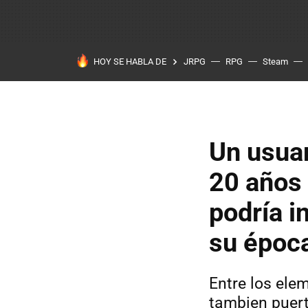
HOY SE HABLA DE
JRPG
RPG
Steam
Un usuar
20 años 
podría i
su époc
Entre los ele
tambien puert