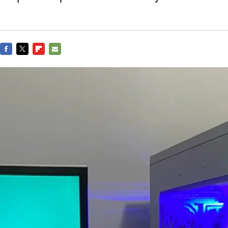
FACEBOOK
TWITTER
FLIPBOARD
E-
MAIL