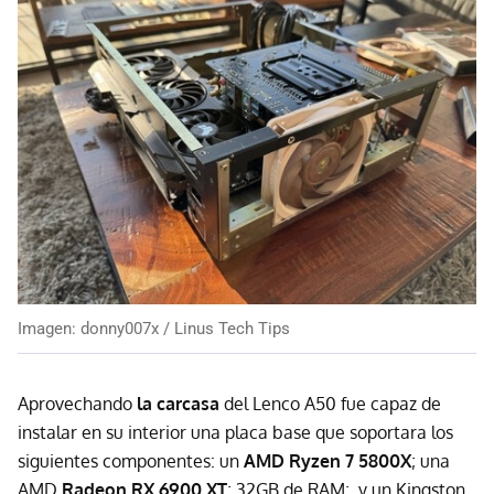
Imagen: donny007x / Linus Tech Tips
Aprovechando
la carcasa
del Lenco A50 fue capaz de
instalar en su interior una placa base que soportara los
siguientes componentes: un
AMD Ryzen 7 5800X
; una
AMD
Radeon RX 6900 XT
; 32GB de RAM; y un Kingston