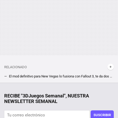
RELACIONADO
El mod definitivo para New Vegas lo fusiona con Fallout 3, te da dos RPG en uno, y apunta a mejorar la experiencia de ambos. Así es Tale of Two Wastelands
Si no tienes un personaje listo para el DLC de Elden Ring y no quieres empezar de cero, te traigo la solución. Ahorra tiempo antes de Shadow of the Erdtree
La debacle demográfica en Europa, expuesta en este mapa con un invitado engañoso: Mónaco
RECIBE "3DJuegos Semanal", NUESTRA
NEWSLETTER SEMANAL
Es la versión de Doom para PC peor optimizada de todas y tardarías siglos en completar uno solo de sus niveles, pero el logro verdadero está en cómo se ha creado
La ''instalación'' de su nueva GPU le salió más cara que los 2.000 euros que le costó, así es como no se debe poner algo en un PC
SUSCRIBIR