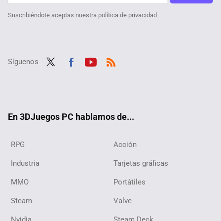
Suscribiéndote aceptas nuestra
política de privacidad
Síguenos
Twit
Fac
Yout
RSS
ter
ebo
ube
ok
En 3DJuegos PC hablamos de...
RPG
Acción
Industria
Tarjetas gráficas
MMO
Portátiles
Steam
Valve
Nvidia
Steam Deck