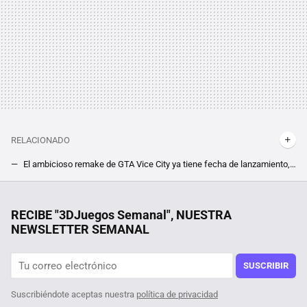
RELACIONADO
El ambicioso remake de GTA Vice City ya tiene fecha de lanzamiento, aunque puede estar en peligro inminente
Skyrim y El Señor de los Anillos se mezclan en una campaña gratis con más de 25 horas de contenido. Así es el mod de The Shire
No valoraba la optimización de Windows 10. Hasta que me tocó sufrir macOS durante un año en un iMac de miles de euros
RECIBE "3DJuegos Semanal", NUESTRA
NEWSLETTER SEMANAL
La secuela de uno de los FPS más queridos de Star Wars sigue recibiendo actualizaciones en forma de mods, y esta lo hace parecer un juego de la actual generación
"Y yo que creí que les hacía cosas malas a las GPU". Un usuario descubre un componente que no debería estar en su tarjeta gráfica
SUSCRIBIR
Suscribiéndote aceptas nuestra
política de privacidad