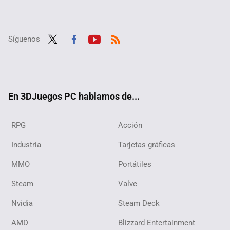
Síguenos
Twit
Fac
Yout
RSS
ter
ebo
ube
ok
En 3DJuegos PC hablamos de...
RPG
Acción
Industria
Tarjetas gráficas
MMO
Portátiles
Steam
Valve
Nvidia
Steam Deck
AMD
Blizzard Entertainment