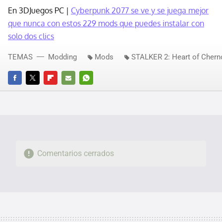
En 3DJuegos PC |
Cyberpunk 2077 se ve y se juega mejor
que nunca con estos 229 mods que puedes instalar con
solo dos clics
TEMAS
Modding
Mods
STALKER 2: Heart of Chern
FACEBOOK
TWITTER
FLIPBOARD
E-
WHATSAPP
MAIL
Comentarios cerrados