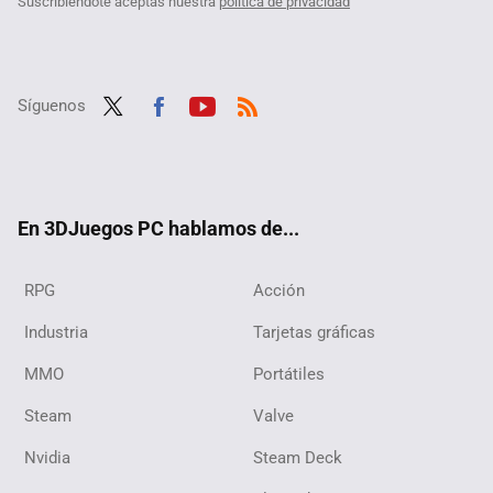
Suscribiéndote aceptas nuestra
política de privacidad
Síguenos
Twit
Fac
Yout
RSS
ter
ebo
ube
ok
En 3DJuegos PC hablamos de...
RPG
Acción
Industria
Tarjetas gráficas
MMO
Portátiles
Steam
Valve
Nvidia
Steam Deck