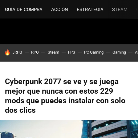
GUÍA DE COMPRA
ACCIÓN
ESTRATEGIA
STEAM
HOY SE HABLA DE
JRPG
RPG
Steam
FPS
PC Gaming
Gaming
A
Cyberpunk 2077 se ve y se juega
mejor que nunca con estos 229
mods que puedes instalar con solo
dos clics