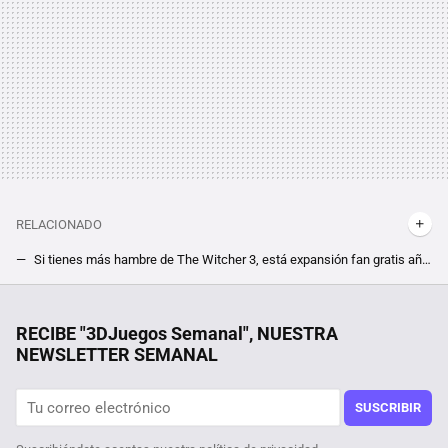
RELACIONADO
Si tienes más hambre de The Witcher 3, está expansión fan gratis añade una historia original abalada por CD Projekt. Expande el RPG con el mod Song of Wind
CD Projekt no quiere arruinar tu partida a Cyberpunk 2077 y para proteger tus mods añade una alternativa temporal
'Daredevil: Born Again' es la serie de Disney Plus más vista de lo que llevamos de año. Esa es la única buena noticia
RECIBE "3DJuegos Semanal", NUESTRA
NEWSLETTER SEMANAL
Estaba tan enganchado a World of Warcraft que su padre llegó a contratar ''sicarios'' para que lo sacaran del juego
Un fan de Minecraft añade el último ingrediente que el juego necesitaba para ser incluso mejor: la voz de Jack Black
SUSCRIBIR