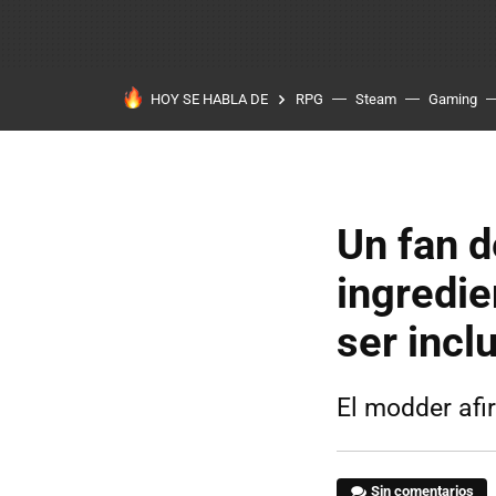
HOY SE HABLA DE
RPG
Steam
Gaming
Un fan d
ingredie
ser incl
El modder afi
Sin comentarios