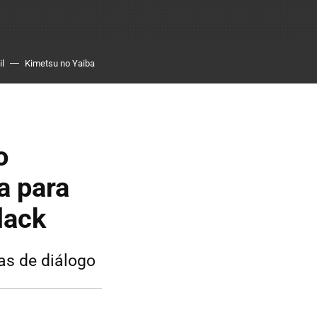
il
Kimetsu no Yaiba
o
a para
lack
as de diálogo