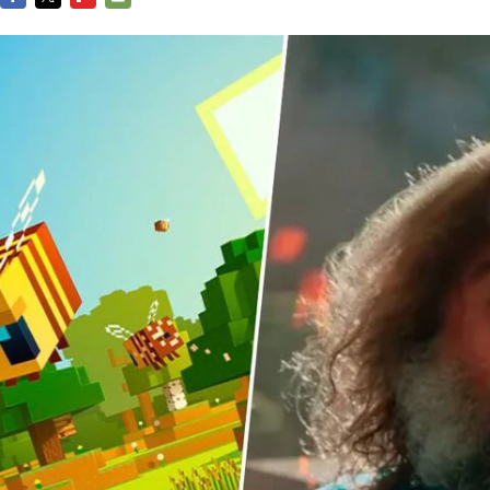
FACEBOOK
TWITTER
FLIPBOARD
E-
MAIL