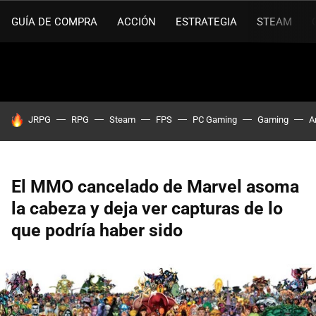
GUÍA DE COMPRA
ACCIÓN
ESTRATEGIA
STEAM
HOY SE HABLA DE
JRPG
RPG
Steam
FPS
PC Gaming
Gaming
A
El MMO cancelado de Marvel asoma
la cabeza y deja ver capturas de lo
que podría haber sido