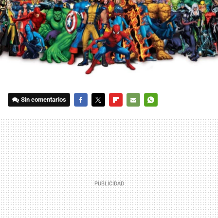
Sin comentarios
FACEBOOK
TWITTER
FLIPBOARD
E-
WHATSAPP
MAIL