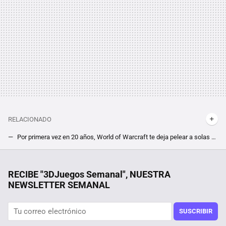
RELACIONADO
Por primera vez en 20 años, World of Warcraft te deja pelear a solas contra su jefe más difícil. La última raid del MMO incluye un modo historia
El MMO más esperado de todo 2024 sufre un aterrizaje forzoso en Steam. Las reseñas negativas plagan el estreno de Throne and Liberty
La debacle demográfica en Europa, expuesta en este mapa con un invitado engañoso: Mónaco
RECIBE "3DJuegos Semanal", NUESTRA
NEWSLETTER SEMANAL
Un usuario descubre que su octogenaria tía ha pasado casi tanto tiempo en Steam como él, y además es jugadora ''hardcore'' de sus títulos favoritos
¿Un survival de mundo abierto en el que despliegas tus barcos como si fueran pokémons? Es una de las propuestas más alocadas pero bien recibidas de Steam ahora mismo
SUSCRIBIR