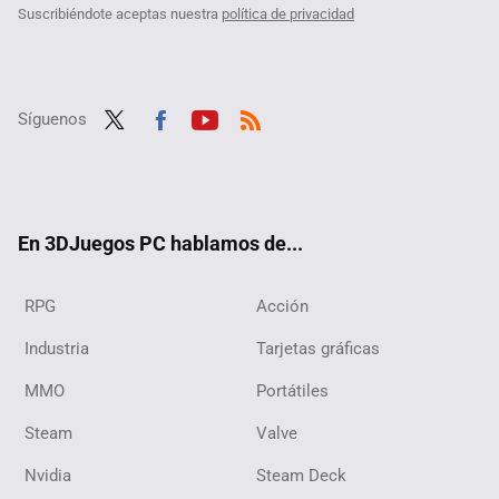
Suscribiéndote aceptas nuestra
política de privacidad
Síguenos
Twit
Fac
Yout
RSS
ter
ebo
ube
ok
En 3DJuegos PC hablamos de...
RPG
Acción
Industria
Tarjetas gráficas
MMO
Portátiles
Steam
Valve
Nvidia
Steam Deck