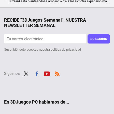
Blizzard está planteándose ampliar WoW Classic: otra expansión más puede estar en camino a la versión alternativa del MMORPG
La actualización de marzo de New World ya tiene horario de salida: el MMORPG estará de mantenimiento hoy
Tenemos un problema con el futuro del cemento y con el exceso de plástico. A alguien se le ha ocurrido lo más obvio
RECIBE "3DJuegos Semanal", NUESTRA
NEWSLETTER SEMANAL
SUSCRIBIR
Suscribiéndote aceptas nuestra
política de privacidad
Síguenos
Twit
Fac
Yout
RSS
ter
ebo
ube
ok
En 3DJuegos PC hablamos de...