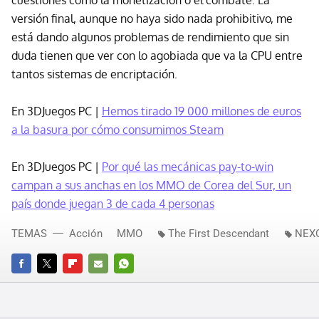
cuestiones como la monetización o el combate. La
versión final, aunque no haya sido nada prohibitivo, me
está dando algunos problemas de rendimiento que sin
duda tienen que ver con lo agobiada que va la CPU entre
tantos sistemas de encriptación.
En 3DJuegos PC |
Hemos tirado 19 000 millones de euros
a la basura por cómo consumimos Steam
En 3DJuegos PC |
Por qué las mecánicas pay-to-win
campan a sus anchas en los MMO de Corea del Sur, un
país donde juegan 3 de cada 4 personas
TEMAS
Acción
MMO
The First Descendant
NEX
FACEBOOK
TWITTER
FLIPBOARD
E-
WHATSAPP
MAIL