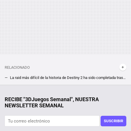
RELACIONADO
La raid más difícil de la historia de Destiny 2 ha sido completada tras más de 19 horas seguidas de sufrimiento
"Era vuestra última oportunidad, y habéis fallado" New World está en llamas en Steam con un 89% de suspensos
Ni lentejuelas ni corbata: estos jerséis frikis son lo mejor para no pasar desapercibido esta Navidad
RECIBE "3DJuegos Semanal", NUESTRA
NEWSLETTER SEMANAL
El shooter militar más esperado de Steam se estrella en su lanzamiento mientras la comunidad carga contra su antitrampas
El "Overwatch de Marvel" está preparado para darle una lección a los juegos como servicio. Rivals se desmarca con sus pases de batalla
SUSCRIBIR