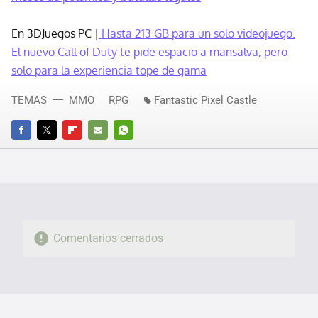
En 3DJuegos PC |
Hasta 213 GB para un solo videojuego.
El nuevo Call of Duty te pide espacio a mansalva, pero
solo para la experiencia tope de gama
TEMAS
MMO
RPG
Fantastic Pixel Castle
FACEBOOK
TWITTER
FLIPBOARD
E-
WHATSAPP
MAIL
Comentarios cerrados