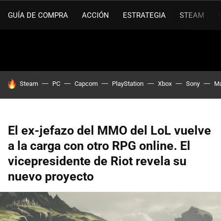
GUÍA DE COMPRA
ACCIÓN
ESTRATEGIA
STEAM
HOY SE HABLA DE
Steam
PC
Capcom
PlayStation
Xbox
Sony
Ma
El ex-jefazo del MMO del LoL vuelve
a la carga con otro RPG online. El
vicepresidente de Riot revela su
nuevo proyecto