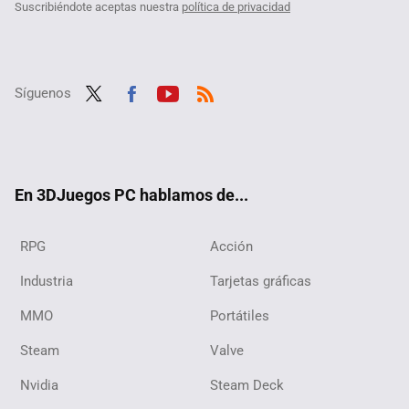
Suscribiéndote aceptas nuestra
política de privacidad
Síguenos
Twit
Fac
Yout
RSS
ter
ebo
ube
ok
En 3DJuegos PC hablamos de...
RPG
Acción
Industria
Tarjetas gráficas
MMO
Portátiles
Steam
Valve
Nvidia
Steam Deck