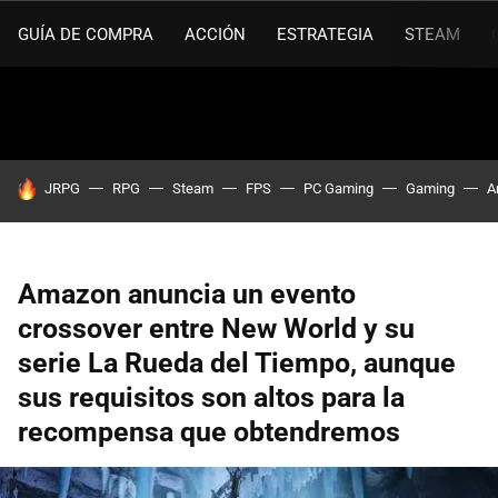
GUÍA DE COMPRA
ACCIÓN
ESTRATEGIA
STEAM
HOY SE HABLA DE
JRPG
RPG
Steam
FPS
PC Gaming
Gaming
A
Amazon anuncia un evento
crossover entre New World y su
serie La Rueda del Tiempo, aunque
sus requisitos son altos para la
recompensa que obtendremos