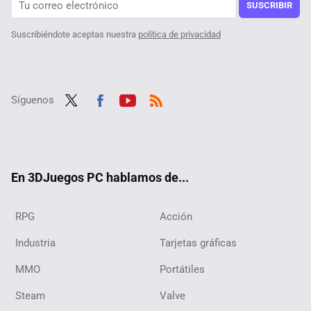
SUSCRIBIR
Suscribiéndote aceptas nuestra
política de privacidad
Síguenos
Twit
Fac
Yout
RSS
ter
ebo
ube
ok
En 3DJuegos PC hablamos de...
RPG
Acción
Industria
Tarjetas gráficas
MMO
Portátiles
Steam
Valve