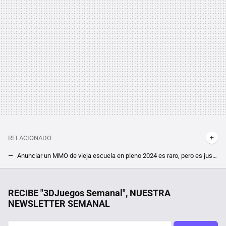
RELACIONADO
Anunciar un MMO de vieja escuela en pleno 2024 es raro, pero es justo lo que ha hecho el padre de RuneScape y Brighter Shores pinta genial
Algo grande y nuevo se está cociendo en Destiny 2, pero no sabremos exactamente qué es hasta este día
RootedCon está dispuesta a llegar al Constitucional si tiene que hacerlo: "LaLiga ha hackeado la ley" con los bloqueos de IPs
RECIBE "3DJuegos Semanal", NUESTRA
NEWSLETTER SEMANAL
Querían superar Halo 3 de la forma más difícil posible, y lo consiguieron logrando además un récord que se antoja imposible hasta para los más hábiles
Tras jugar 400 horas a The Witcher 3 descubren un nuevo NPC, y su quest en el RPG viene con moraleja acerca de mentir un pelín retorcida