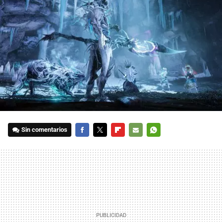
Sin comentarios
FACEBOOK
TWITTER
FLIPBOARD
E-
WHATSAPP
MAIL