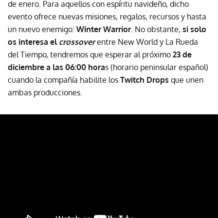
de enero. Para aquellos con espíritu navideño, dicho
evento ofrece nuevas misiones, regalos, recursos y hasta
un nuevo enemigo:
Winter Warrior
. No obstante,
si solo
os interesa el
crossover
entre New World y La Rueda
del Tiempo, tendremos que esperar al próximo
23 de
diciembre a las 06:00 hora
s (horario peninsular español)
cuando la compañía habilite los
Twitch Drops
que unen
ambas producciones.